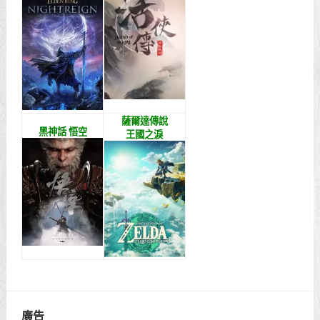
薩爾達傳說
黑神話 悟空
王國之淚
廣告