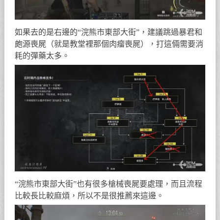
如果去的是右邊的“浣熊市東部大街”，建議跳過暴君和
皰源喪屍（就是教堂裡那個肉瘤喪屍），打這倆需要消
耗的彈藥太多。
“浣熊市東部大街”也有很多槍械喪屍要處理，而且流程
比較長比較麻煩，所以不是很推薦來這邊。