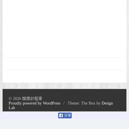
© 2026 娛樂計程車
Proudly powered by WordPress
/
Theme: The Box by
Design
Lab
分享