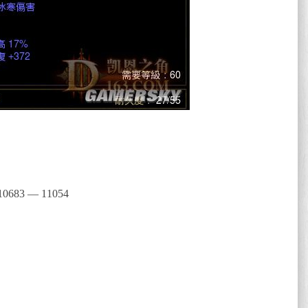
）
0683 — 11054