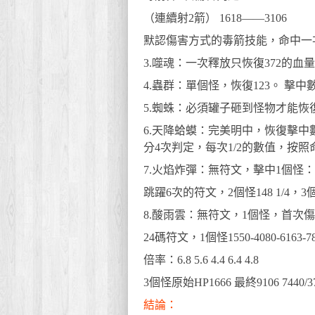
（連續射2箭） 1618——3106
默認傷害方式的毒箭技能，命中一次
3.噬魂：一次釋放只恢復372的血
4.蟲群：單個怪，恢復123。 擊中數*
5.蜘蛛：必須罐子砸到怪物才能恢復62
6.天降蛤蟆：完美明中，恢復擊中數*數
分4次判定，每次1/2的數值，按照
7.火焰炸彈：無符文，擊中1個怪：2
跳躍6次的符文，2個怪148 1/4，3個怪1
8.酸雨雲：無符文，1個怪，首次傷害3
24碼符文，1個怪1550-4080-6163-780
倍率：6.8 5.6 4.4 6.4 4.8
3個怪原始HP1666 最終9106 7440/37
結論：