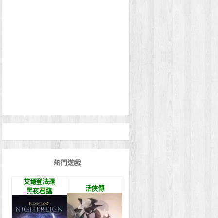
熱門遊戲
艾爾登法環
活俠傳
黑夜君臨