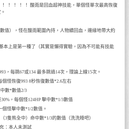
 ！ ！ ！ ！ ！ 酸雨是回血超神技能，單個怪單次最高恢復
定。
2倍數值），怪在酸雨範圍內持，人物續回血，邊緣地帶大約
 基本上是第一種了（其實是懶得實驗，因為不可能有技能
7 每次993，每跳67或134 最多跳過14次，理論上線15次。
每個怪恢復993 8秒恢復數值*2.6左右
中數*數值2/3
%，每個怪124HP 擊中數*1/3數值
一個怪擊中數*1/2數值。
…（3隻熊全中）命中數*1/3的數值（洗洗睡吧）
補充：本人未測試