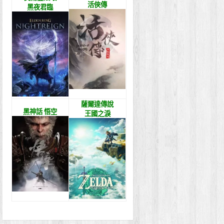
活俠傳
黑夜君臨
薩爾達傳說
黑神話 悟空
王國之淚