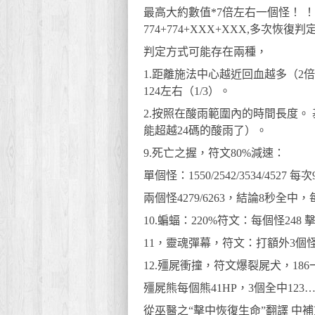
最高大約數值*7倍左右一個怪！ ！
774+774+XXX+XXX,多次恢復判
判定方式可能存在兩種，
1.距離施法中心越近回血越多（
124左右（1/3）。
2.按照在酸雨範圍內的時間長度。
能超越24碼的酸雨了）。
9.死亡之握，符文80%減速：
單個怪：1550/2542/3534/452
兩個怪4279/6263，結論8秒全中，
10.蝙蝠：220%符文：每個怪248 擊
11，靈魂彈幕，符文：打額外3個怪30
12.殭屍衝撞，符文爆裂屍犬，186
殭屍熊每個熊41HP，3個全中123
從巫醫之“擊中恢復生命”翻譯 中