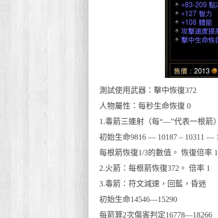
測試使用武器：擊中恢復372
人物屬性：每秒生命恢復 0
1.毒箭三連射（每“—”代表一根箭
初始生命9816 — 10187 – 10311 — 1
每根箭恢復1/3的數值。 恢復倍率 1
2.火箭：每根箭恢復372。 倍率 1
3.毒箭：符文減速，回藍，昏迷
初始生命14546—15290
每箭算2次傷害判定16778—18266