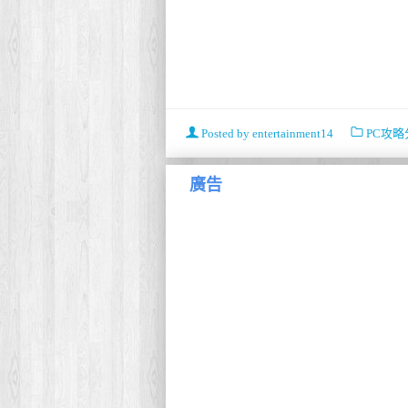
Posted by
entertainment14
PC攻略
廣告