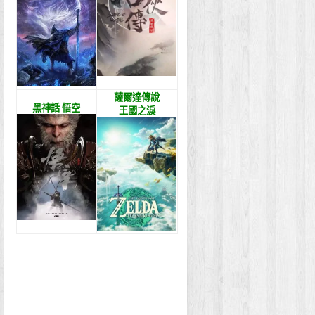
薩爾達傳說
黑神話 悟空
王國之淚