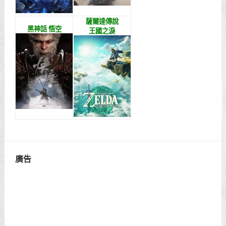
薩爾達傳說
黑神話 悟空
王國之淚
廣告