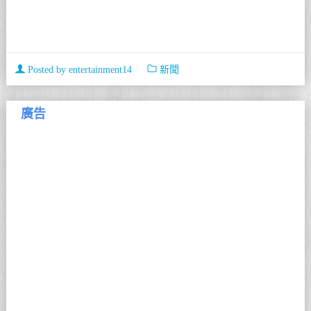
Posted by
entertainment14
新聞
廣告