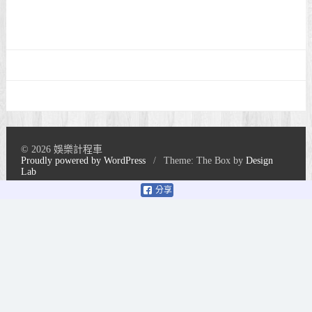
© 2026 娛樂計程車
Proudly powered by WordPress
/
Theme: The Box by
Design
Lab
分享