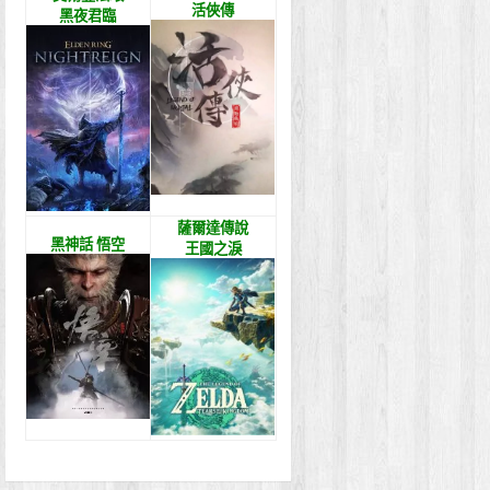
活俠傳
黑夜君臨
薩爾達傳說
黑神話 悟空
王國之淚