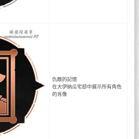
仇敵的記憶
在大伊納瓜宅邸中展示所有角色
的肖像