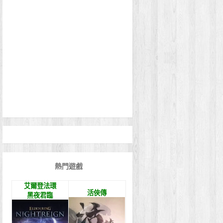
熱門遊戲
艾爾登法環
活俠傳
黑夜君臨