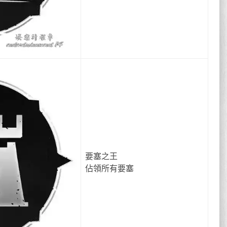
要塞之王
佔領所有要塞