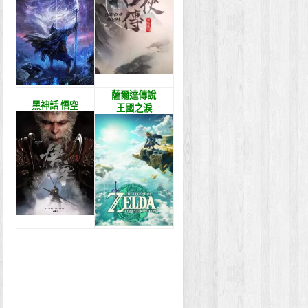
薩爾達傳說
黑神話 悟空
王國之淚