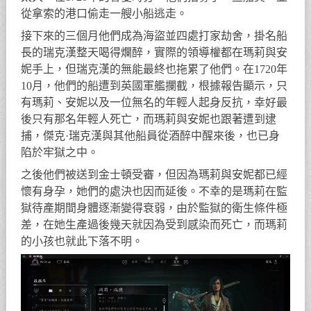
從拿索的港口偷走一艘小船逃走。
接下來的三個月他們成為海盜並四處打家劫舍，掛名船
長的瑞克漢整天喝得爛醉，實際的領導權都在瑪莉與安
妮手上，但瑞克漢的無能最終也拖累了他們。在1720年
10月，他們的船遭到英國軍艦攔截，根據報告顯示，只
有瑪莉、安妮以及一位無名的年輕人起身反抗，幸好最
後只有那名年輕人死亡，而瑪莉與安妮也跟著遭到逮
捕，傑克·瑞克漢與其他船員從酒醉中醒來後，也已身
陷於牢獄之中。
之後他們被送到金士頓受審，但因為瑪莉與安妮都已經
懷有身孕，她們的處決也因而延後。不幸的是瑪莉在監
獄待產期間身體逐漸變得衰弱，由於監獄的衛生條件極
差，在她生產過後幾天就因為受到感染而死亡，而瑪莉
的小孩也就此下落不明。