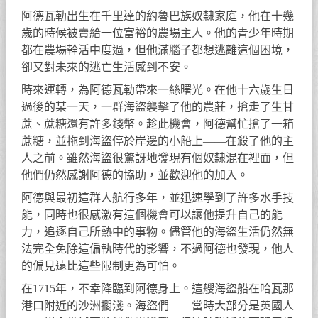
阿德瓦勒出生在千里達的約魯巴族奴隸家庭，他在十幾
歲的時候被賣給一位富裕的農場主人。他的青少年時期
都在農場幹活中度過，但他滿腦子都想逃離這個困境，
卻又對未來的逃亡生活感到不安。
時來運轉，為阿德瓦勒帶來一絲曙光。在他十六歲生日
過後的某一天，一群海盜襲擊了他的農莊，搶走了生甘
蔗、蔗糖還有許多錢幣。趁此機會，阿德幫忙搶了一箱
蔗糖，並拖到海盜停於岸邊的小船上——在殺了他的主
人之前。雖然海盜很驚訝地發現有個奴隸混在裡面，但
他們仍然感謝阿德的協助，並歡迎他的加入。
阿德與最初這群人航行多年，並迅速學到了許多水手技
能，同時也很感激有這個機會可以讓他提升自己的能
力，追逐自己所熱中的事物。儘管他的海盜生活仍然無
法完全免除這偏執時代的影響，不過阿德也發現，他人
的偏見遠比這些限制更為可怕。
在1715年，不幸降臨到阿德身上。這艘海盜船在哈瓦那
港口附近的沙洲擱淺。海盜們——當時大部分是英國人