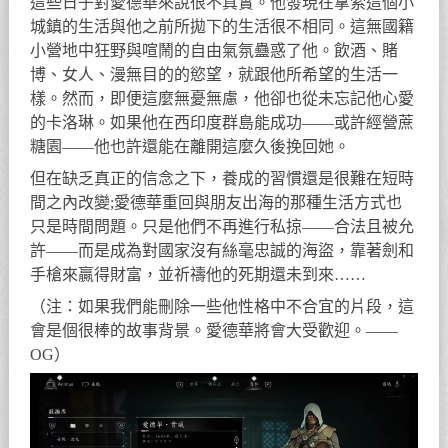
這些日子對愛德華來說很不真實。他發現在拿索這個小
城鎮的生活與他之前所拋下的生活很不相同。這無國籍
小營地中狂野與喧鬧的自由氣氛蠱惑了他。飲酒、賭
博、女人、漫無目的的慾望，就跟他所希望的生活一
樣。然而，即便這麼無憂無慮，他卻也從未忘記他心愛
的卡洛琳。如果他在西印度群島能成功——或許經營蔗
糖園——他也許還能在離開這麼久後挽回她。
但在缺乏真正的信念之下，養成的習慣還是很難在短時
間之內改變;愛德華重回與朋友出海的那種生活方式也
只是時間問題。只是他們不再進行私掠——合法且被允
許——而是成為對國家沒有絲毫忠誠的海盜，靠著劍和
手槍來贏得財富，並祈禱他的死期還未到來……
（注：如果我們能刪除一些他性格中不合宜的片段，這
會是個很棒的故事背景。愛德華將會大受歡迎。——
OG）