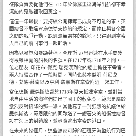
征隊負責要從他們在1715年於佛羅里達海岸出航卻不幸
沉船的殘骸裡取回黃金。
僅僅一年過後，要持續公開掠奪已成為不可能的事，英
國總督不敢違背烏德勒支條約的規定，而停止與各帝國
之間的戰爭行動。範恩毫無選擇的餘地，只得跑到拿索
與自己的前同事們一起幹活。
因為以易怒和暴躁著稱，查理斯·范恩迅速在水手間獲
得最難相處的船長的名號。在1717年或1718年之間，一
位老朋友“印花布”傑克·瑞克漢到他的船上擔任軍需官。
兩人持續合作了一段時間，同時也與本傑明·荷尼戈
德、艾德·薩奇以及亨利·詹寧斯在拿索附近一起工作。
當伍德斯·羅傑斯總督於1718年夏天抵達拿索，並對當
地自由生活的海盜們提出了國王的赦免令，範恩是屬於
激烈反對招降的那一派。當他寫了一封強烈的抗議信給
羅傑斯後，範恩跟他的同夥送了一艘著火的船衝撞總督
設在海上的封鎖線，並趁隙逃出拿索的港口。
在未來的幾個月，這些無家可歸的西班牙海盜航行到巴