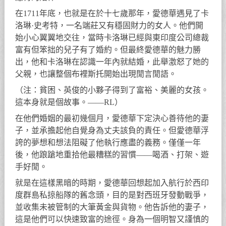
在1711年底，也就是在於十七歲那年，愛德華遇見了卡
洛琳·史考特，一名端莊又有穩固財力的女人。他們開
始小心翼翼地交往，當時卡洛琳已經與東印度公司總裁
富有但笨拙的兒子有了婚約。但最終愛德華的魅力勝
出，他和卡洛琳在認識一年內就結婚，此舉激怒了她的
父親，也讓整個布裡斯托開始出現閒言閒語。
（注：貧困、英俊的小夥子得到了富裕、美麗的女孩。
這本身就是個故事。——RL）
在他們婚姻的最初幾個月，愛德華下定決心善待他的妻
子，並承擔起他自覺身為丈夫該負的責任。但愛德華浮
誇的夢想和想法阻礙了他執行應盡的義務。僅僅一年
後，他踉蹌地重拾他最糟糕的習慣——喝酒、打架、遊
手好閒。
就是在這樣黑暗的時期，愛德華回想起加入航行於西印
度群島私掠船隊的舊念頭，目的是對西班牙發動戰爭，
並收集未被管制的大筆黃金與貨物。他告訴他的妻子，
這是他們可以快速致富的途徑。身為一個明智又謹慎的