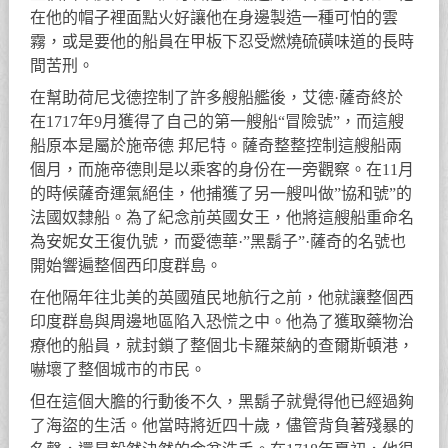
在他的帽子裡面點火好讓他在身邊製造一種可怕的雲
霧，或是要他的船員在甲板下忍受燃燒硫磺味道的長時
間苦刑。
在幫助荷尼戈德控制了許多艘船艦後，艾德·薩奇終於
在1717年9月獲得了自己的第一艘船“冒險號”，而這艘
船原本是屬於施帝德 邦尼特。薩奇整整控制這艘船兩
個月，而施帝德則是以乘客的身份在一旁觀察。在11月
的時候薩奇運氣絕佳，他捕獲了另一艘叫做”協和號”的
法國奴隸船。為了紀念前英國女王，他將這艘船重命名
為安妮女王復仇號，而愛德華·”黑鬍子”·薩奇的名號也
開始響遍整個西印度群島。
在他隔年往北美的英國殖民地航行之前，他就讓整個西
印度群島與周邊地區陷入恐慌之中。他為了獲取藥物治
療他的船員，就封鎖了整個北卡羅萊納的查爾斯頓港，
嚇壞了整個城市的市民。
但在這個大膽的行動後不久，黑鬍子就覺得他已經過夠
了海盜的生活。他當時將近四十歲，儘管背負著殘暴的