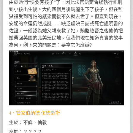
由於她們“快要有孩子”了，因此法官決定暫緩執行死刑
到小孩出生後。大約四個月後瑪麗生下了孩子，但在監
獄裡受到可怕的感染而後不久就去世了。但直到現在，
安妮的命運仍然成謎……缺乏處決日誌或死亡證明書的
佐證，一般認為她父親來救了她，賄賂總督之後偷偷把
她帶回英國的北美殖民地。但我們現在知道真實的故事
為何，剩下來的問題是：要拿它怎麼辦?
4、管家伯納德 伍德豪斯
生於：不詳，倫敦
卒於：？？？？