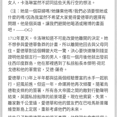
女人，卡洛琳當然不認同這些天馬行空的想法。
（注：她是一個惡婦嗎?她嫌棄他嗎?我們必須要恨她或
什麼的嗎?因為我當然不希望大家覺得愛德華的選擇有
問題。他是個英雄。讓我們避開他喝酒或賭博的畫面
吧。——OG）
1712年夏天，卡洛琳知道不可能改變他離開的決定。她
不想參與愛德華魯莽的計畫，所以離開他回去與父母同
住。愛德華對這個轉變大吃一驚，決心要快速賺到錢並
證明他是個言行一致的男人。僅在一個月後他就出發前
往西印度群島，他在那裡遇到了私掠船長本傑明·荷尼
戈德和他的軍需官，艾德·薩奇。
愛德華1713年上半年都與這兩個經驗豐富的水手一起航
行，迎風前進。但這一年，命運將他再次傾覆。隨著烏
德勒支條約的簽署，所有各大帝國之間的敵對行動聲明
結束，英國私掠船隊的前景堪憂。現在他貧窮、失業、
離家數千公里遠，愛德華和他的盟友們在巴哈馬新普羅
維登斯島上定居，重新考慮他們的未來。