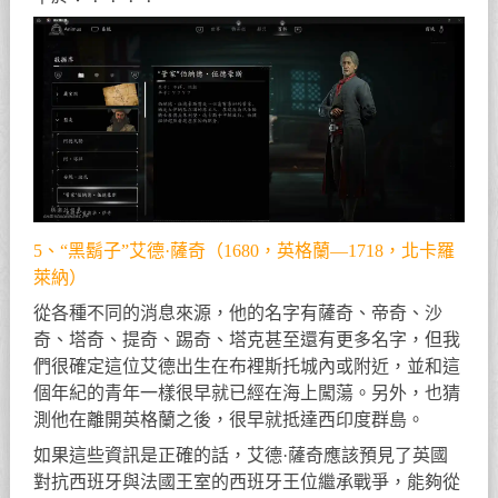
5、“黑鬍子”艾德·薩奇（1680，英格蘭—1718，北卡羅
萊納）
從各種不同的消息來源，他的名字有薩奇、帝奇、沙
奇、塔奇、提奇、踢奇、塔克甚至還有更多名字，但我
們很確定這位艾德出生在布裡斯托城內或附近，並和這
個年紀的青年一樣很早就已經在海上闖蕩。另外，也猜
測他在離開英格蘭之後，很早就抵達西印度群島。
如果這些資訊是正確的話，艾德·薩奇應該預見了英國
對抗西班牙與法國王室的西班牙王位繼承戰爭，能夠從