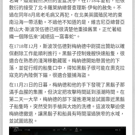
名聲，還是毅然決然的金盆洗手。在1718年夏初，他很
敷衍的接受了北卡羅萊納總督查理斯·伊甸的赦免。不
過在同年8月底老毛病又再犯，在北美英國殖民地的東
南沿海一帶活動。不過他不知道的是，維吉尼亞總督亞
歷山大·斯波茨伍德已經很清楚他重操舊業，正忙著組
織一個隊伍來“滅絕這一窩毒蛇”。
在1718年12月，斯波茨伍德對梅納德中尉提出贊助以確
保剷除工作能順利進行。黑鬍子控制幾艘快速船隻，很
適合在熟悉的淺灣移動藏匿。梅納德開始懸賞他的下
落，並從行經的船隻口中，得知黑鬍子很可能在奧克拉
寇克的內陸側下錨，很適合獵捕海盜。
在11月21日的日暮，梅納德和他的手下發現了黑鬍子那
滿手血腥的集團，但決定把攻擊時間延到漲潮時間。在
第二天一大早，梅納德的部下溜進港灣並試圖靠近黑鬍
子船隻時，突然受到手槍與大炮的洗禮。這波攻擊迫使
梅納德撤退，讓黑鬍子和船員有時間溜過狹窄的水域，
並試圖逃脫。