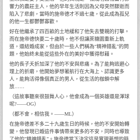
響力的農莊主人，他的早年生活則因為父母突然驟逝而
陷入了悲劇，當時的施帝德才不過七歲，從此成為孤兒
的他一生都鬱鬱寡歡。
好在他繼承了四百畝的土地緩和了他失去雙親的打擊。
而在施帝德快要二十歲時，他不但讓蔗糖園重新上軌
道，還結婚成家，但由於一些人們稱為“精神錯亂”的問
題，他始終未能從這些外在的美好中獲得慰藉。
他的長子夭折加深了他的不安與悲痛。為了能夠逃避心
理上的折磨，他開始夢想著航行在大海上、認識更多
人，能夠活得像個真正的男人，從生活的枷鎖中解
放……
（這故事聽來很鼓舞人心，他會成為一個英雄還是渾球
呢?——OG）
（都不會，相信我。——ML）
在施帝德差不多二十九歲生日的時候，他的不安開始轉
變，他發現已婚這件事情帶來更多的不安，同時也導致
了他的”精神錯亂”。施帝德當下決定這是實現夢想的時