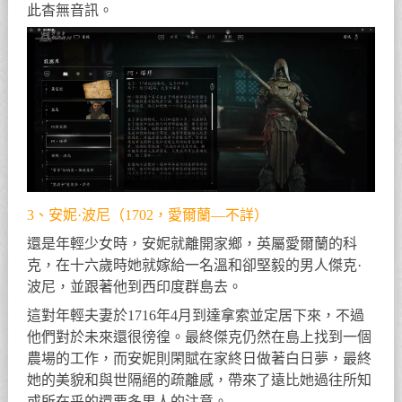
此杳無音訊。
3、安妮·波尼（1702，愛爾蘭—不詳）
還是年輕少女時，安妮就離開家鄉，英屬愛爾蘭的科
克，在十六歲時她就嫁給一名溫和卻堅毅的男人傑克·
波尼，並跟著他到西印度群島去。
這對年輕夫妻於1716年4月到達拿索並定居下來，不過
他們對於未來還很徬徨。最終傑克仍然在島上找到一個
農場的工作，而安妮則閑賦在家終日做著白日夢，最終
她的美貌和與世隔絕的疏離感，帶來了遠比她過往所知
或所在乎的還要多男人的注意。