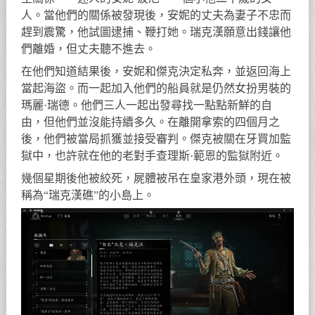
人。當他們的關係被發現後，安妮的丈夫為妻子不忠而
趕到震驚，他試圖逮捕、鞭打她。瑞克漢願意出錢讓他
們離婚，但丈夫聽不進去。
在他們知道結果後，安妮和傑克決定私奔，並返回海上
當起海盜。而一起加入他們的船員就是仍然女扮男裝的
瑪麗·瑞德。他們三人一起出發尋找一點點新鮮的自
由，但他們並沒能持續多久。在離開拿索的四個月之
後，他們被當局抓獲並接受審判。傑克被關在牙買加監
獄中，也許就在他的老對手查理斯·範恩的監獄附近。
幾個星期後他被絞死，屍體被吊在皇家港外頭，現在被
稱為“瑞克漢礁”的小島上。