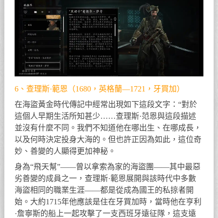
6、查理斯·範恩（1680，英格蘭—1721，牙買加）
在海盜黃金時代傳記中經常出現如下這段文字：“對於
這個人早期生活所知甚少……查理斯·范恩與這段描述
並沒有什麼不同。我們不知道他在哪出生、在哪成長，
以及何時決定投身大海的。但也許正因為如此，這位奇
妙、善變的人顯得更加神秘。
身為“飛天幫”——曾以拿索為家的海盜團——其中最惡
劣善變的成員之一，查理斯·範恩展開與該時代中多數
海盜相同的職業生涯——都是從成為國王的私掠者開
始。大約1715年他應該是住在牙買加時，當時他在亨利
·詹寧斯的船上一起攻擊了一支西班牙遠征隊，這支遠