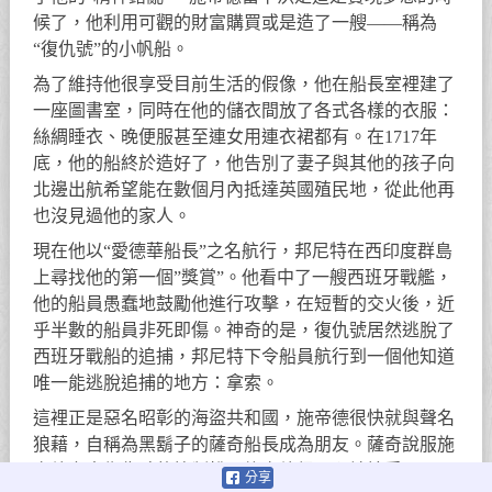
候了，他利用可觀的財富購買或是造了一艘——稱為
“復仇號”的小帆船。
為了維持他很享受目前生活的假像，他在船長室裡建了
一座圖書室，同時在他的儲衣間放了各式各樣的衣服：
絲綢睡衣、晚便服甚至連女用連衣裙都有。在1717年
底，他的船終於造好了，他告別了妻子與其他的孩子向
北邊出航希望能在數個月內抵達英國殖民地，從此他再
也沒見過他的家人。
現在他以“愛德華船長”之名航行，邦尼特在西印度群島
上尋找他的第一個”獎賞”。他看中了一艘西班牙戰艦，
他的船員愚蠢地鼓勵他進行攻擊，在短暫的交火後，近
乎半數的船員非死即傷。神奇的是，復仇號居然逃脫了
西班牙戰船的追捕，邦尼特下令船員航行到一個他知道
唯一能逃脫追捕的地方：拿索。
這裡正是惡名昭彰的海盜共和國，施帝德很快就與聲名
狼藉，自稱為黑鬍子的薩奇船長成為朋友。薩奇說服施
帝德交出復仇號的控制權，施帝德很開心地接受了，兩
分享