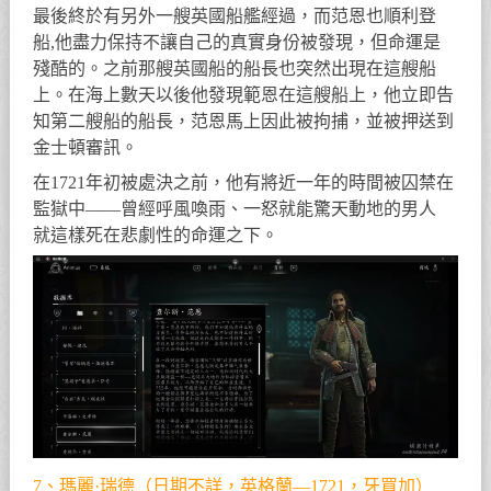
最後終於有另外一艘英國船艦經過，而范恩也順利登
船,他盡力保持不讓自己的真實身份被發現，但命運是
殘酷的。之前那艘英國船的船長也突然出現在這艘船
上。在海上數天以後他發現範恩在這艘船上，他立即告
知第二艘船的船長，范恩馬上因此被拘捕，並被押送到
金士頓審訊。
在1721年初被處決之前，他有將近一年的時間被囚禁在
監獄中——曾經呼風喚雨、一怒就能驚天動地的男人
就這樣死在悲劇性的命運之下。
7、瑪麗·瑞德（日期不詳，英格蘭—1721，牙買加）