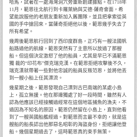
哈馬，試著在一處海灣洞穴旁重新創建據點。在1718年
11月，範恩往北航行到卡羅萊納與艾德·薩奇會面，希
望能說服他的老朋友重新加入舊團隊，並且把拿索從英
國的手中搶回來，當薩奇拒絕他以後，範恩幾乎失去了
所有希望。
幾周後範恩航行回到了西印度群島，正巧有一艘法國帆
船路過他的航線，範恩突然有了主意所以放過了那艘
船。但這個決定激怒了他的船員，尤其是早已不滿範恩
獨 裁的“印花布”傑克瑞克漢。在範恩拒絕攻擊後不久，
瑞克漢就帶著一些對他忠誠的船員反叛范恩，並將他丟
到一艘小船上任其漂流。
幾星期之後，範恩發現自己漂到古巴南端的某處小島
上，孤立無援。他在那邊獨處了好一段時間，雖然有人
認為他應該已經接觸過經常在這個地區捕魚的漁夫，不
過因為不知名的原因，範恩仍然留在小島上，直到他看
到了一艘英國船艦經過。對範恩而言最不幸的，就是這
艘船的船長認出他那惡名昭彰的海盜身份，拒絕讓他登
船。幾個星期過去了，這時範恩真的束手無策。