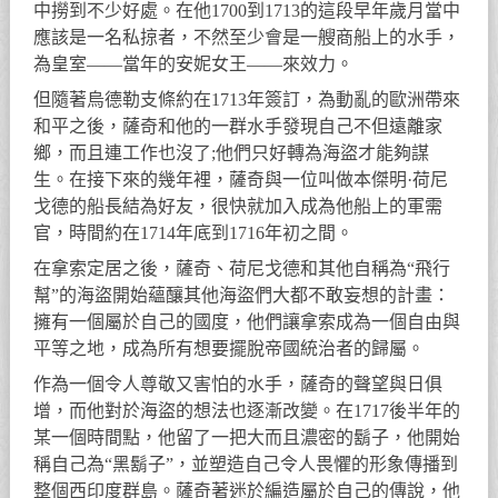
中撈到不少好處。在他1700到1713的這段早年歲月當中
應該是一名私掠者，不然至少會是一艘商船上的水手，
為皇室——當年的安妮女王——來效力。
但隨著烏德勒支條約在1713年簽訂，為動亂的歐洲帶來
和平之後，薩奇和他的一群水手發現自己不但遠離家
鄉，而且連工作也沒了;他們只好轉為海盜才能夠謀
生。在接下來的幾年裡，薩奇與一位叫做本傑明·荷尼
戈德的船長結為好友，很快就加入成為他船上的軍需
官，時間約在1714年底到1716年初之間。
在拿索定居之後，薩奇、荷尼戈德和其他自稱為“飛行
幫”的海盜開始蘊釀其他海盜們大都不敢妄想的計畫：
擁有一個屬於自己的國度，他們讓拿索成為一個自由與
平等之地，成為所有想要擺脫帝國統治者的歸屬。
作為一個令人尊敬又害怕的水手，薩奇的聲望與日俱
增，而他對於海盜的想法也逐漸改變。在1717後半年的
某一個時間點，他留了一把大而且濃密的鬍子，他開始
稱自己為“黑鬍子”，並塑造自己令人畏懼的形象傳播到
整個西印度群島。薩奇著迷於編造屬於自己的傳說，他