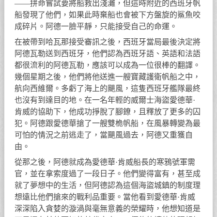
——拼命嘗試要將船救出淺灘，但這時附近的西班牙帆
船發現了他們，如果此時棄船也會被下方盤旋的鯊魚咬
成碎片。阿德一臉平靜，只能接受自己的命運。
在被帶到哈瓦那接受審訊之後，西班牙當局最後決定將
阿德瓦勒送到西班牙，他們認為西班牙語、英語和法語
都很流利的阿德瓦勒，應該可以成為一位很棒的翻譯。
幾個星期之後，他們將他送進一艘寶藏護衛帆船之中，
航向西維爾。多虧了海上的颶風，這隻西班牙艦隊最終
也沒有到達目的地。在一名年輕的威爾士海盜愛德華·
肯威的協助下，他成功掙脫了腳鐐，且釋放了更多的囚
犯。阿德跟愛德華搶了一艘雙桅帆船，在風暴轉變為最
可怕的情況之前逃走了，當颶風過去，阿德又重獲自
由。
從那之後，阿德就成為愛德華·肯威船長的寒鴉號軍需
官，並在拿索度過了一段日子。他們變得富有，甚至成
就了夢想中的生活，但阿德認為這個海盜城鎮的制度理
想遠比他們搶來的戰利品重要。當他看到愛德華·肯威
深深陷入貪婪的漩渦與毫無意義的榮耀時，他想知道是