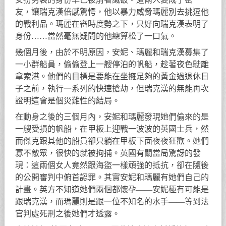
友，讓瑞克漢倍感驚愕，他以暴力威脅瑪麗別去挑逗他
的戰利品。瑪麗在審時度勢之下，只好向瑞克漢表明了
身份……當然毫無疑問的他總算松了一口氣。
幾個月後，由於不明原因，安妮、瑪麗和瑞克漢募集了
一小群船員，偷偷登上一艘停泊的帆船，趁著夜色駛離
拿索港。他們的目標是要能在坐擁足夠的黃金過退休日
子之前，執行一系列的快速搶劫，但瑞克漢的無能再次
證明這會是個災難性的結局。
在動身之後的三個月內，安妮和瑪麗發現她們偷來的是
一艘受損的帆船，在甲板上迎戰一波波的英國士兵，然
而傑克跟其他的船員卻只躺在甲板下面夜夜狂歡。她們
寡不敵眾，很快的就被拘捕。英國有關當局驚訝的發
現：這兩個女人竟然跟海盜一樣頑強的抵抗，卻在隨後
的公開審判中俯首認罪。其實安妮和瑪麗有她們自己的
計畫。英方不知道她們兩個都懷孕——安妮極有可能是
跟瑞克漢，而瑪麗則是跟一位不知名的水手——等到法
官判處死刑之後她們才透露。