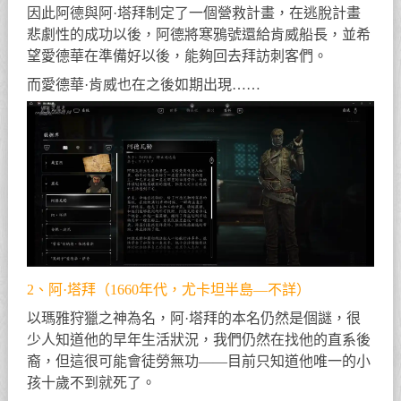
因此阿德與阿·塔拜制定了一個營救計畫，在逃脫計畫
悲劇性的成功以後，阿德將寒鴉號還給肯威船長，並希
望愛德華在準備好以後，能夠回去拜訪刺客們。
而愛德華·肯威也在之後如期出現……
2、阿·塔拜（1660年代，尤卡坦半島—不詳）
以瑪雅狩獵之神為名，阿·塔拜的本名仍然是個謎，很
少人知道他的早年生活狀況，我們仍然在找他的直系後
裔，但這很可能會徒勞無功——目前只知道他唯一的小
孩十歲不到就死了。