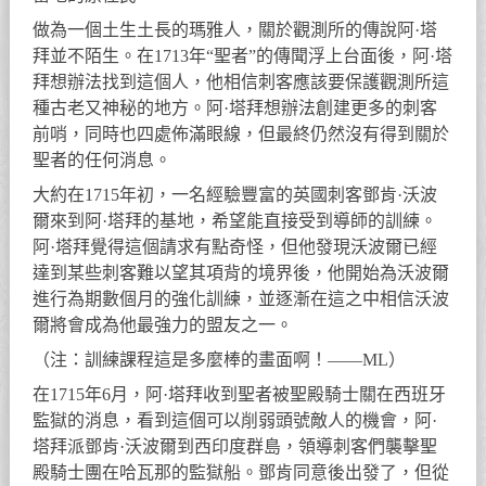
做為一個土生土長的瑪雅人，關於觀測所的傳說阿·塔
拜並不陌生。在1713年“聖者”的傳聞浮上台面後，阿·塔
拜想辦法找到這個人，他相信刺客應該要保護觀測所這
種古老又神秘的地方。阿·塔拜想辦法創建更多的刺客
前哨，同時也四處佈滿眼線，但最終仍然沒有得到關於
聖者的任何消息。
大約在1715年初，一名經驗豐富的英國刺客鄧肯·沃波
爾來到阿·塔拜的基地，希望能直接受到導師的訓練。
阿·塔拜覺得這個請求有點奇怪，但他發現沃波爾已經
達到某些刺客難以望其項背的境界後，他開始為沃波爾
進行為期數個月的強化訓練，並逐漸在這之中相信沃波
爾將會成為他最強力的盟友之一。
（注：訓練課程這是多麼棒的畫面啊！——ML）
在1715年6月，阿·塔拜收到聖者被聖殿騎士關在西班牙
監獄的消息，看到這個可以削弱頭號敵人的機會，阿·
塔拜派鄧肯·沃波爾到西印度群島，領導刺客們襲擊聖
殿騎士團在哈瓦那的監獄船。鄧肯同意後出發了，但從