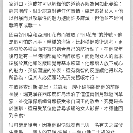
家港口。這或許可以解釋他的道德界限為何如此萎縮：
經常喝醉、很少認真對待任何事情、總是追著女人。他
以粗暴而具攻擊性的魅力避開許多麻煩，但他並不是個
戰略家或戰士。
因喜好印度和亞洲印花布而被取了“印花布”的綽號。他
是個可怕的水手、糟糕的海盜，比起穩健戰術思考，更
熱衷於各種華而不實只適合自己的航行點子。在他成年
後可能有一半時間都處於酒醉狀態，而他對女人的需求
遠勝於其他如吃飯睡覺等基本慾望。他那讓人放下戒心
的魅力、英俊瀟灑的外表，還有機智的反應讓他得以為
所欲為，但某人必須隨時先清完舊帳才行。
在放逐查理斯·範恩，並靠著一艘小破船離開他的前船
長後，瑞克漢在西印度群島漂泊了僅僅兩個月就返回拿
索，並從羅傑斯總督那接受來自國王的赦免。究竟是過
於無聊，還是受某位他曾尋求過的女人影響，才讓他回
到拿索?
很可能是後者，因為他很快就發自己與一名有夫之婦發
生關係——迷人的安妮·波尼，一個小他二十歲的女