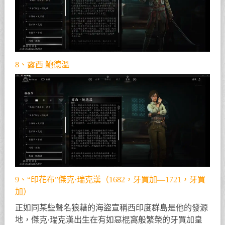
8、露西 鮑德溫
9、“印花布”傑克·瑞克漢（1682，牙買加—1721，牙買
加）
正如同某些聲名狼藉的海盜宣稱西印度群島是他的發源
地，傑克·瑞克漢出生在有如惡棍窩般繁榮的牙買加皇