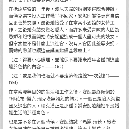
在抵達拿索的一年後，波尼夫婦的婚姻變得貌合神離，
而傑克選擇投入工作幾乎不回家，安妮則變得更有自信
且更善於交際，最後她接受了在拿索小酒館的女侍工
作。之後她有結交幾名愛人，而許多未受青睞的人因為
忌妒和怨恨而開始將安妮塑造成一個人盡可夫的妓女。
但拿索並不是什麼上流社會，沒有人會因此羞辱安妮，
而她的慾望也讓這些謠言繼續甚囂塵上。
（注：得要小心處理，並確保不要讓未成年者碰到這些
過於色情的內容。——OG）
（注：或是我們乾脆就不要走這條路線?一次就好?——
DM）
在拿索漫無目的的生活和工作之後，安妮最終傾倒於
“印花布”傑克·瑞克漢無賴般的魅力。一個已經陷入海盜
圈又退出的人，瑞克漢正是那種引誘安妮遠離她平淡婚
姻生活的那種角色。
也是差不多在這個時候，安妮結識了瑪麗·瑞德，後者
女扮男裝的身份早已被前者識破。這兩人變成了密