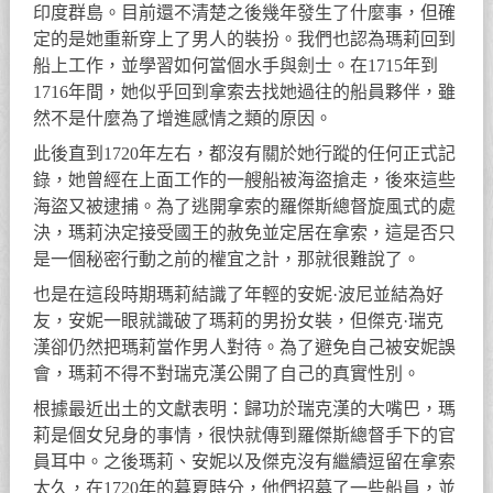
印度群島。目前還不清楚之後幾年發生了什麼事，但確
定的是她重新穿上了男人的裝扮。我們也認為瑪莉回到
船上工作，並學習如何當個水手與劍士。在1715年到
1716年間，她似乎回到拿索去找她過往的船員夥伴，雖
然不是什麼為了增進感情之類的原因。
此後直到1720年左右，都沒有關於她行蹤的任何正式記
錄，她曾經在上面工作的一艘船被海盜搶走，後來這些
海盜又被逮捕。為了逃開拿索的羅傑斯總督旋風式的處
決，瑪莉決定接受國王的赦免並定居在拿索，這是否只
是一個秘密行動之前的權宜之計，那就很難說了。
也是在這段時期瑪莉結識了年輕的安妮·波尼並結為好
友，安妮一眼就識破了瑪莉的男扮女裝，但傑克·瑞克
漢卻仍然把瑪莉當作男人對待。為了避免自己被安妮誤
會，瑪莉不得不對瑞克漢公開了自己的真實性別。
根據最近出土的文獻表明：歸功於瑞克漢的大嘴巴，瑪
莉是個女兒身的事情，很快就傳到羅傑斯總督手下的官
員耳中。之後瑪莉、安妮以及傑克沒有繼續逗留在拿索
太久，在1720年的暮夏時分，他們招募了一些船員，並