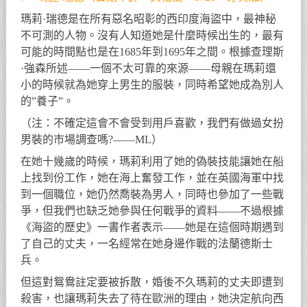
瑪莉·瑞德是在所有惡名昭彰的西印度海盜中，最神秘
不可測的人物。沒有人知道她是什麼時候出生的，最有
可能的時間點也是在1685年到1695年之間。根據查理斯
·強森所述——一個不太可靠的來源——母親在瑪莉還
小的時候就為她穿上男生的服裝，同時希望她成為別人
的”養子”。
（注：不確定這會不會受到用戶喜歡，我們有做過女扮
男裝的市場調查嗎?——ML）
在她十幾歲的時候，瑪莉利用了她的偽裝技能讓她在船
上找到份工作，她在海上奮發工作，並在英國海軍中找
到一個職位，她仍然喬裝為男人，同時也參加了一些戰
爭，但我們也缺乏她參與任何戰爭的資料——不過根據
《海盜的歷史》一書作者表示——她是在這個時期遇到
了自己的丈夫，一名經常在她身邊作戰的法蘭德斯士
兵。
但這對鴛鴦註定要被拆散，婚後不久瑪莉的丈夫即遭到
殺害，也讓瑪莉失去了待在歐洲的理由，她決定航向西