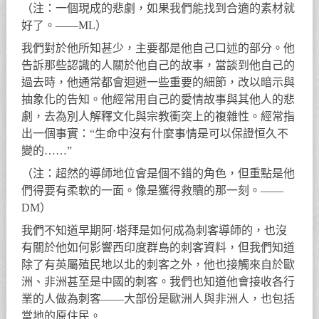
（注：一個現成的悲劇，如果我們能找到合適的素材就
好了。——ML）
我們對於他所知甚少，主要都是他自己口述的部分。他
告訴那些認識的人關於他自己的故事，當談到他自己的
過去時，他通常都會迴避一些重要的細節，改以暗示與
抽象化的告知。他經常用自己的愛情故事與其他人的悲
劇，去為別人解釋文化與宗教衝突上的複雜性。經常指
出一個事實：“生命中沒有什麼事情是可以保證恒久不
變的……”
（注：超然的導師地位會是個不錯的角色，但重點是他
們得要有柔軟的一面。像是獲得救贖的那一刻。——
DM）
我們不知道早期阿·塔拜是如何成為刺客導師的，也沒
有關於他如何影響西印度群島的刺客資料，但我們知道
除了有英屬殖民地以北的刺客之外，他也接觸來自於歐
洲、非洲甚至是中國的刺客。我們也知道他會接收各行
業的人做為刺客——大部份是歐洲人與非洲人，也包括
當地的原住民。