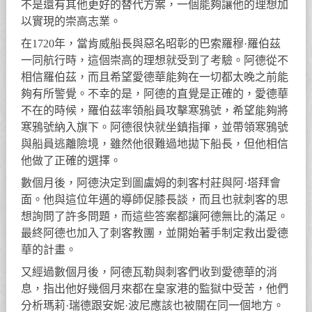
不是還有其他更好的替代方案，一個能夠讓他的理想加
以實現的崇高志業。
在1720年，當肯威船長與惡名昭彰的巴索羅穆·羅伯茲
一同航行時，這個崇高的理想就受到了考驗。阿德從不
相信羅伯茲，而且希望愛德華能夠在一切都太晚之前能
夠有所警覺。不幸的是，阿德的直覺是正確的，愛德華
不在的時候，羅伯茲率領船員攻擊寒鴉號，希望能夠將
寒鴉號納入旗下。阿德很快就坐鎮指揮，並帶領寒鴉號
與船員逃離險境，雖然他很難過地拋下船長，但他相信
他做了正確的選擇。
數個月後，阿德決定到圖盧姆的刺客村莊與阿·塔拜會
面。他與這位年邁的導師促膝長談，而且也就刺客的思
想詢問了許多問題，而這些答案都讓阿德無比的滿足。
最終阿德也加入了刺客教團，並開始著手制定救出愛德
華的計畫。
又經過數個月後，阿德瓦勒與刺客們收到愛德華的消
息，指出他好幾個月來都在皇家港的監獄中受苦，他們
分析瑪莉·瑞德跟安妮·波尼應該也被關在同一個地方。