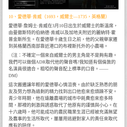
10、愛德華·肯威（1693，威爾士—1735，英格蘭）
愛德華·詹姆士·肯威在3月10日出生於威爾士的斯溫席，
由曼徹斯特的伯納德·肯威以及加地夫附近的麗納特·霍
普金斯所生。在愛德華十歲生日之前，他的父親舉家遷
到英格蘭西南部靠近港口的布裡斯托外的小農場。
（注：不確定一個來自威爾士的男主角是不是夠有趣。
我們可以做個ADR取代他的聲音嗎?我知道有個倫敦的
名演員很適合。粗啞的聲音配上標準的口音。——
DM）
這次搬遷讓年輕的愛德華心情沮喪。由於缺乏熟悉的朋
友及努力想為過剩的精力找到出口他愈來愈煩躁不安。
青少年時期，他在遠離農場的城市中耗費愈來愈多時
間，那裡的刺激與誘惑取代了他原有的謹慎與小心。在
十六歲時，他可能成功的農民職業生涯已經被充滿無望
及蠢事的生活所取代，屢屢用逃避對家人的責任來取代
應有的陪伴。