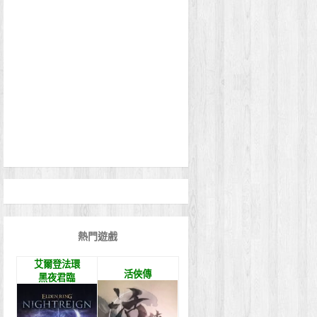
熱門遊戲
艾爾登法環
活俠傳
黑夜君臨