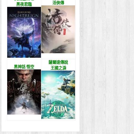
活俠傳
黑夜君臨
薩爾達傳說
黑神話 悟空
王國之淚