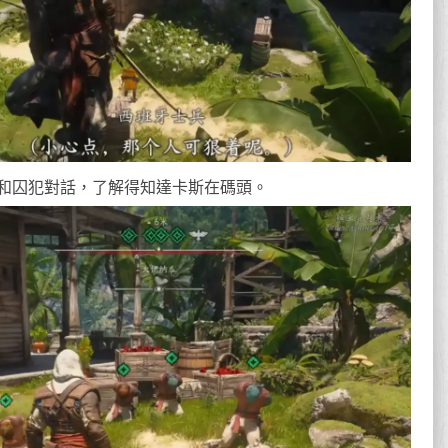
和囚犯對話，了解得知達卡斯在碼頭。