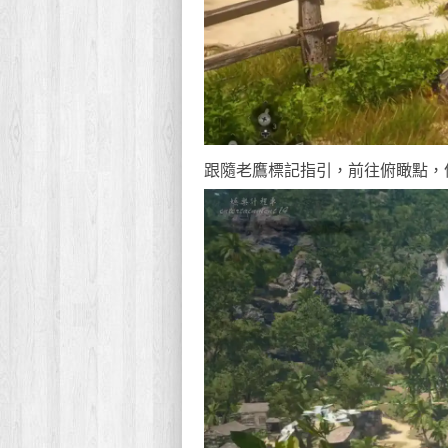
跟隨老鷹標記指引，前往俯瞰點，