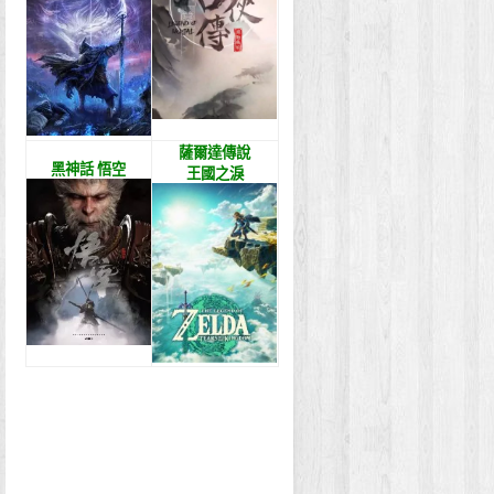
薩爾達傳說
黑神話 悟空
王國之淚