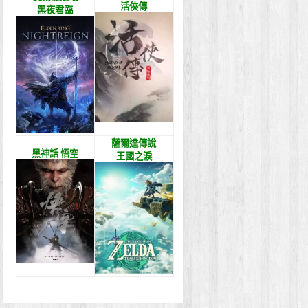
活俠傳
黑夜君臨
薩爾達傳說
黑神話 悟空
王國之淚