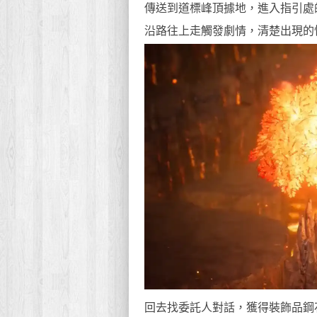
傳送到道標峰頂據地，進入指引處的
沿路往上走觸發劇情，清楚出現的
回去找委託人對話，獲得裝飾品鋼