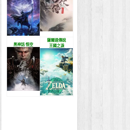
薩爾達傳說
黑神話 悟空
王國之淚