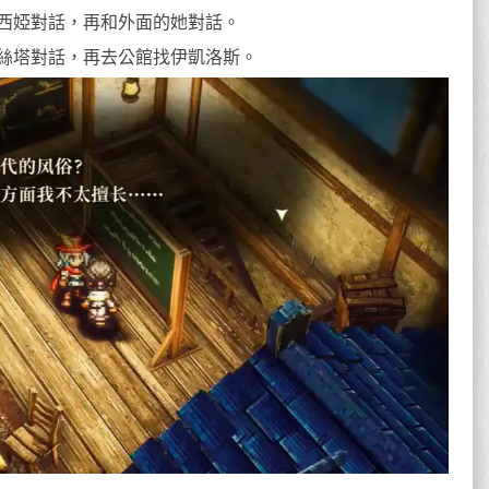
西婭對話，再和外面的她對話。
絲塔對話，再去公館找伊凱洛斯。