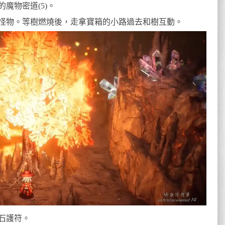
魔物密道(5)。
怪物。等樹燃燒後，走拿寶箱的小路過去和樹互動。
石護符。