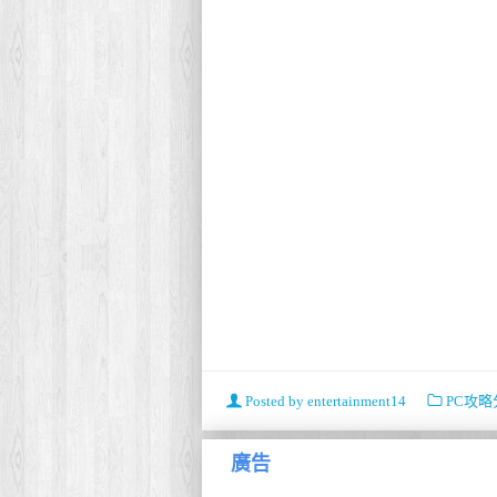
Posted by
entertainment14
PC攻略
廣告