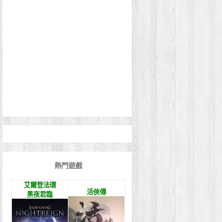
熱門遊戲
艾爾登法環
活俠傳
黑夜君臨