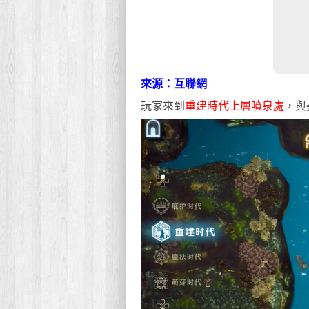
來源：互聯網
玩家來到
重建時代上層噴泉處
，與