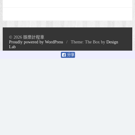
© 2026 娛樂計程車
Proudly powered by WordPress
/
Theme: The Box by
Design
Lab
分享