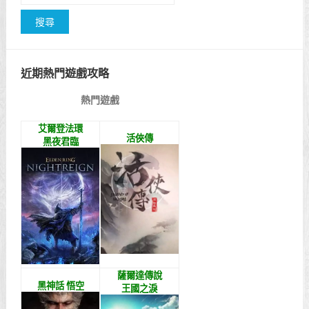
近期熱門遊戲攻略
熱門遊戲
艾爾登法環
活俠傳
黑夜君臨
薩爾達傳說
黑神話 悟空
王國之淚