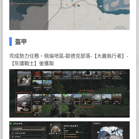
盔甲
完成勢力任務，佩倫地區-歐德克部落-【大義執行者】-
【灰燼戰士】後獲取