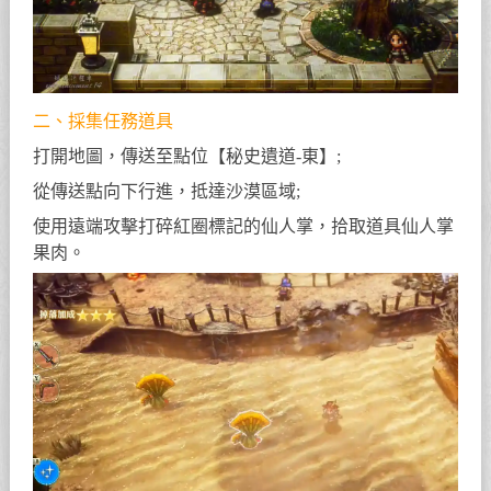
二、採集任務道具
打開地圖，傳送至點位【秘史遺道-東】;
從傳送點向下行進，抵達沙漠區域;
使用遠端攻擊打碎紅圈標記的仙人掌，拾取道具仙人掌
果肉。