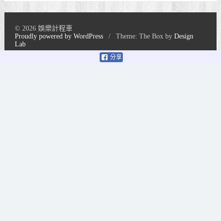
© 2026 娛樂計程車
Proudly powered by WordPress
/
Theme: The Box by
Design
Lab
分享