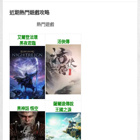
近期熱門遊戲攻略
熱門遊戲
艾爾登法環
活俠傳
黑夜君臨
薩爾達傳說
黑神話 悟空
王國之淚