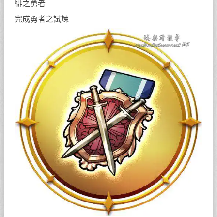
緋之勇者
完成勇者之試煉