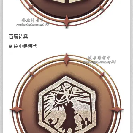
百廢待興
到達重建時代