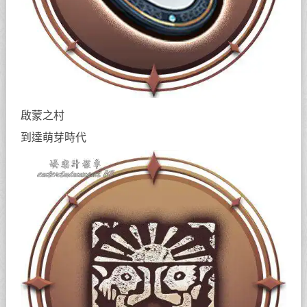
啟蒙之村
到達萌芽時代