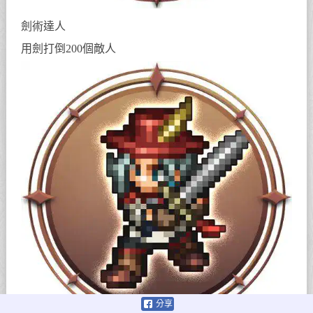
劍術達人
用劍打倒200個敵人
分享