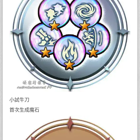
小試牛刀
首次生成魔石