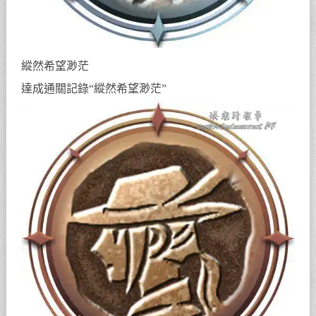
縱然希望渺茫
達成通關記錄“縱然希望渺茫”