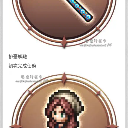
排憂解難
初次完成任務