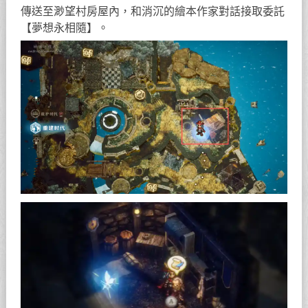
傳送至渺望村房屋內，和消沉的繪本作家對話接取委託
【夢想永相隨】。