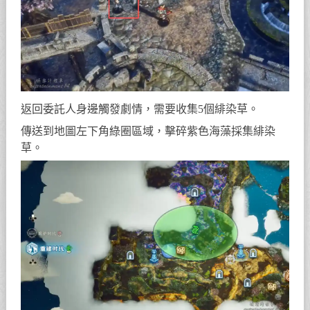
返回委託人身邊觸發劇情，需要收集5個緋染草。
傳送到地圖左下角綠圈區域，擊碎紫色海藻採集緋染
草。