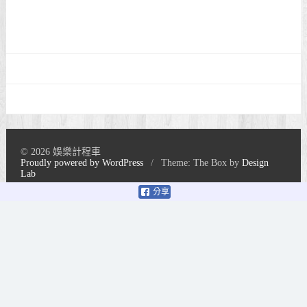
© 2026 娛樂計程車
Proudly powered by WordPress
/
Theme: The Box by
Design
Lab
分享