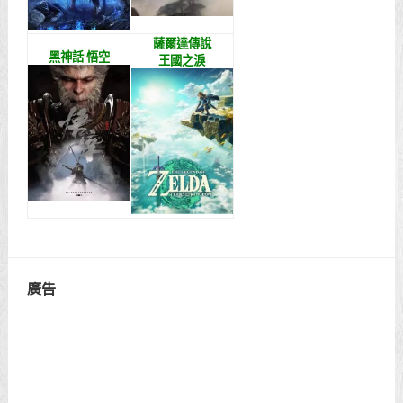
薩爾達傳說
黑神話 悟空
王國之淚
廣告