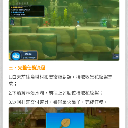
三、完整任務流程
1.白天前往烏塔村和奧蜜菈對話，接取收集花紋盤需
求；
2.下潛叢林淡水湖，前往上述點位拾取花紋盤；
3.返回村莊交付道具，獲得扇火扇子，完成任務。