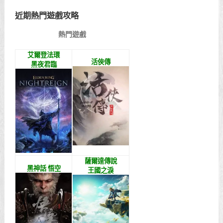
近期熱門遊戲攻略
熱門遊戲
艾爾登法環
活俠傳
黑夜君臨
薩爾達傳說
黑神話 悟空
王國之淚