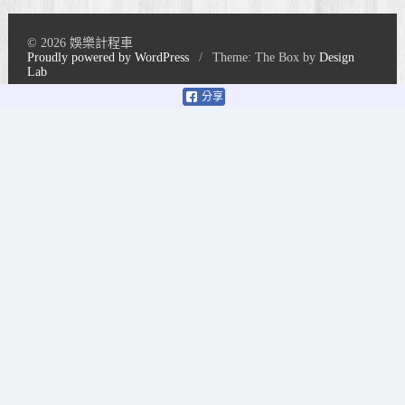
© 2026 娛樂計程車
Proudly powered by WordPress
/
Theme: The Box by
Design
Lab
分享