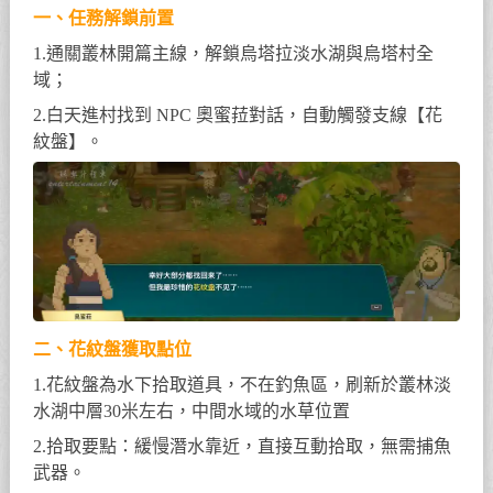
一、任務解鎖前置
1.通關叢林開篇主線，解鎖烏塔拉淡水湖與烏塔村全
域；
2.白天進村找到 NPC 奧蜜菈對話，自動觸發支線【花
紋盤】。
二、花紋盤獲取點位
1.花紋盤為水下拾取道具，不在釣魚區，刷新於叢林淡
水湖中層30米左右，中間水域的水草位置
2.拾取要點：緩慢潛水靠近，直接互動拾取，無需捕魚
武器。