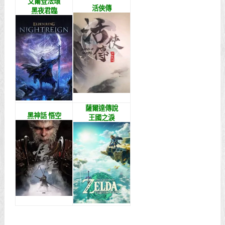
艾爾登法環
活俠傳
黑夜君臨
薩爾達傳說
黑神話 悟空
王國之淚