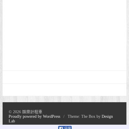
© 2026 娛樂計程車
Proudly powered by WordPress
/
Theme: The Box by
Design
Lab
分享