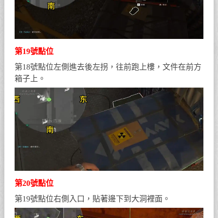
第19號點位
第18號點位左側進去後左拐，往前跑上樓，文件在前方
箱子上。
第20號點位
第19號點位右側入口，貼著邊下到大洞裡面。