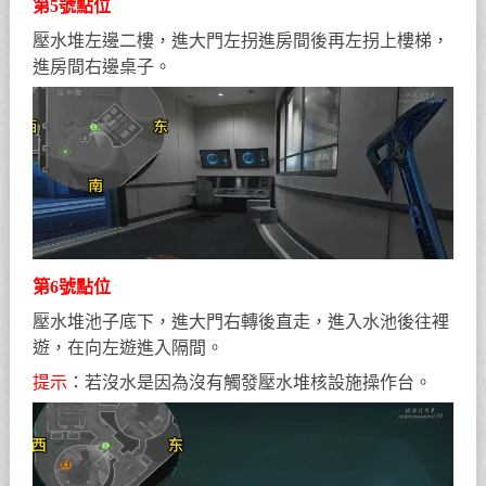
第5號點位
壓水堆左邊二樓，進大門左拐進房間後再左拐上樓梯，
進房間右邊桌子。
第6號點位
壓水堆池子底下，進大門右轉後直走，進入水池後往裡
遊，在向左遊進入隔間。
提示
：若沒水是因為沒有觸發壓水堆核設施操作台。