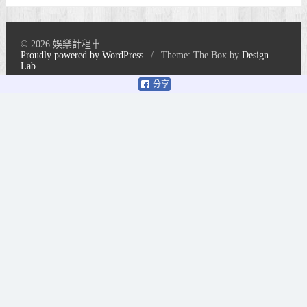
© 2026 娛樂計程車
Proudly powered by WordPress
/
Theme: The Box by
Design
Lab
分享