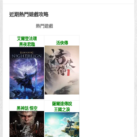
近期熱門遊戲攻略
熱門遊戲
艾爾登法環
活俠傳
黑夜君臨
薩爾達傳說
黑神話 悟空
王國之淚