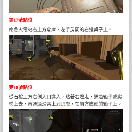
第17號點位
應急火電站右上方倉庫，左手房間的右邊桌子上。
第18號點位
從石棺上方右側入口進入，貼著右邊走，通過箱子或爬
梯上去，再通過滑索上到頂層，在前方盡頭的箱子上。