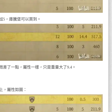
加5，庫騰堡可以買到。
差了一點，屬性一樣，只是重量大了9.4。
上，屬性如圖：