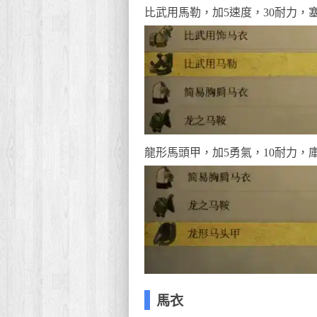
比武用馬勒，加5速度，30耐力，
龍形馬頭甲，加5勇氣，10耐力，
馬衣