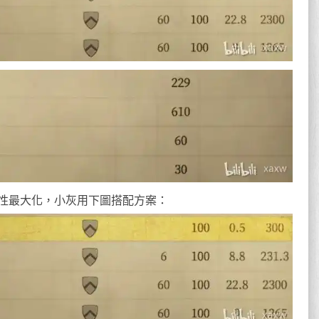
性最大化，小灰用下圖搭配方案：