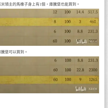
塞米領主的馬橡子身上有1個，庫騰堡也能買到。
庫騰堡可以買到。