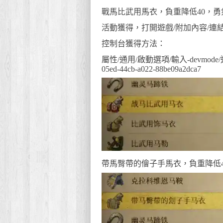
戰馬比武用馬衣，負重降低40，勇
活動獲得，打開遊戲/附加內容/連
控制台獲得方法：
屬性/通用/啟動選項/輸入-devmode/進入
05ed-44cb-a022-88be09a2dca7
帶馬臀帶的儈子手馬衣，負重降低4