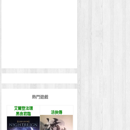
熱門遊戲
艾爾登法環
活俠傳
黑夜君臨