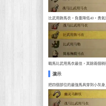
比武用飾馬衣，負重降低40，勇氣
戰馬比武用馬衣最佳，其餘兩個稍微
演示
把四個部位的最強馬具穿到小灰身