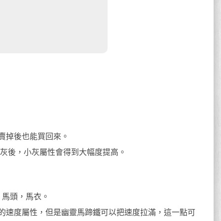
賣掉後也能買回來。
小灰後，小灰屬性會得到大幅度提高。
，馬頭，馬衣。
的速度屬性，但是幽靈馬蹄鐵可以把速度拉滿，這一點可