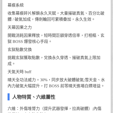
幕痕系統
收集幕痕碎片解鎖永久天賦，大量摧破真氣、百分比破
體 / 破氣加成，傳劍輪回可累積疊加，永久生效。
天幕因果之力
開戰消耗因果釋放，短時間巨額穿透倍率，打相樞、玄
獄 BOSS 爆發核心手段。
玄獄點數兌換
挑戰玄獄獲取點數，兌換永久穿透、摧破真氣上限加
成。
天氣天時 buff
晴天全功法威力 + 30%，同步放大破體破氣;雪天金、水
內力破氣大幅提升，打 BOSS 前等晴天進場白嫖增益。
人物特質、六維屬性
六維：外傷堆膂力（提升武器發揮，拉高破體）;內傷