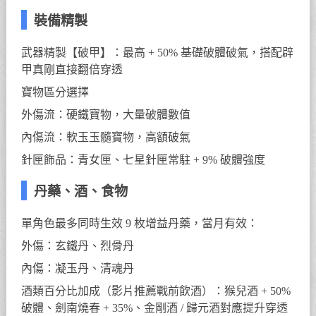
裝備精製
武器精製【破甲】：最高 + 50% 基礎破體破氣，搭配辟
甲真剛直接翻倍穿透
寶物區分選擇
外傷流：硬鐵寶物，大量破體數值
內傷流：軟玉玉髓寶物，高額破氣
針匣飾品：青女匣、七星針匣常駐 + 9% 破體強度
丹藥、酒、食物
單角色最多同時生效 9 枚增益丹藥，當月有效：
外傷：玄鐵丹、烈骨丹
內傷：凝玉丹、清魂丹
酒類百分比加成（影片推薦戰前飲酒）：猴兒酒 + 50%
破體、劍南燒春 + 35%、金剛酒 / 歸元酒對應提升穿透