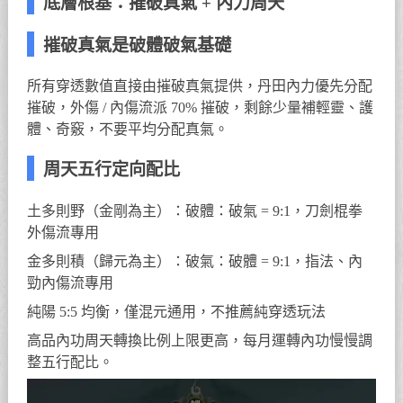
底層根基：摧破真氣 + 內力周天
摧破真氣是破體破氣基礎
所有穿透數值直接由摧破真氣提供，丹田內力優先分配
摧破，外傷 / 內傷流派 70% 摧破，剩餘少量補輕靈、護
體、奇竅，不要平均分配真氣。
周天五行定向配比
土多則野（金剛為主）：破體：破氣 = 9:1，刀劍棍拳
外傷流專用
金多則積（歸元為主）：破氣：破體 = 9:1，指法、內
勁內傷流專用
純陽 5:5 均衡，僅混元通用，不推薦純穿透玩法
高品內功周天轉換比例上限更高，每月運轉內功慢慢調
整五行配比。