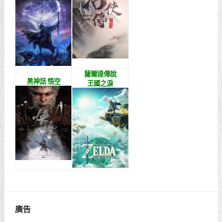
薩爾達傳說
黑神話 悟空
王國之淚
廣告