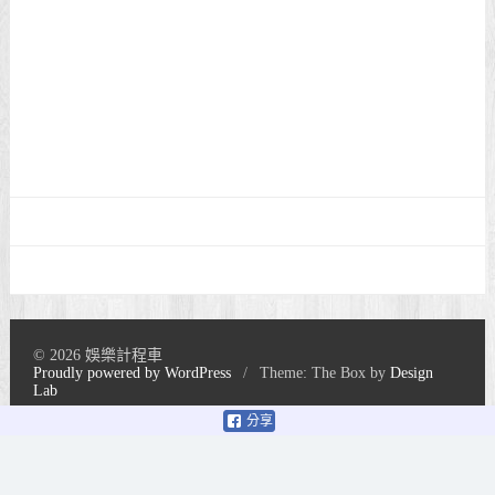
© 2026 娛樂計程車
Proudly powered by WordPress
/
Theme: The Box by
Design
Lab
分享