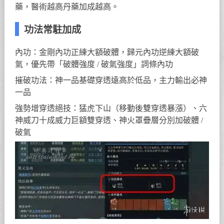
藥，醫術越高丹藥加成越高。
功法常駐加成
內功：金剛內功正練大額破體，歸元內功逆練大額破
氣，優先帶「破體強度 / 破氣強度」詞條內功
摧破功法：神一品基礎穿透遠高於低品，主力輸出必神
一品
強勢增穿透絕技：猛虎下山（移動後雙穿透暴漲）、六
神威刀十成威力巨額雙穿透、神火罩疊層分別加破體 /
破氣