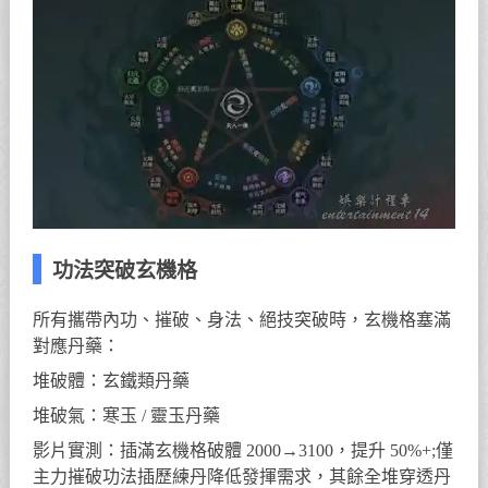
功法突破玄機格
所有攜帶內功、摧破、身法、絕技突破時，玄機格塞滿
對應丹藥：
堆破體：玄鐵類丹藥
堆破氣：寒玉 / 靈玉丹藥
影片實測：插滿玄機格破體 2000→3100，提升 50%+;僅
主力摧破功法插歷練丹降低發揮需求，其餘全堆穿透丹