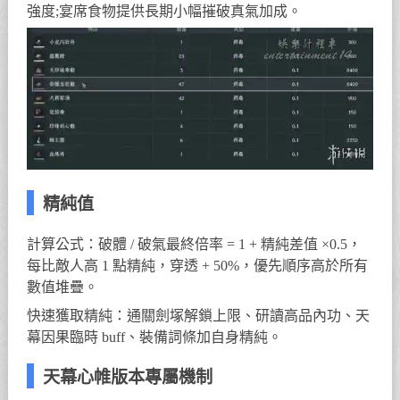
強度;宴席食物提供長期小幅摧破真氣加成。
精純值
計算公式：破體 / 破氣最終倍率 = 1 + 精純差值 ×0.5，
每比敵人高 1 點精純，穿透 + 50%，優先順序高於所有
數值堆疊。
快速獲取精純：通關劍塚解鎖上限、研讀高品內功、天
幕因果臨時 buff、裝備詞條加自身精純。
天幕心帷版本專屬機制