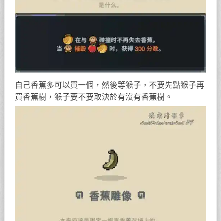
自己香蕉多可以買一個，然後等猴子，不要先點猴子再
買香蕉樹，猴子要不要取決於有沒有香蕉樹。