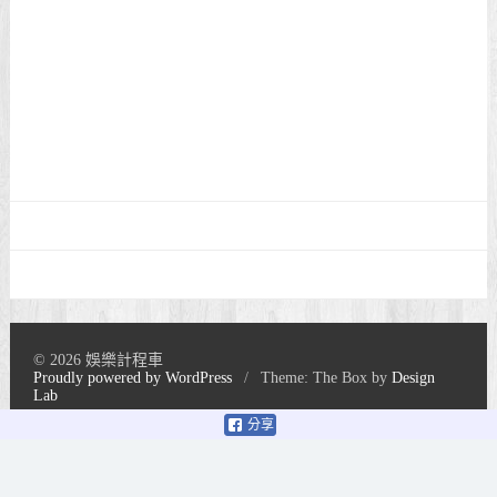
© 2026 娛樂計程車
Proudly powered by WordPress
/
Theme: The Box by
Design
Lab
分享