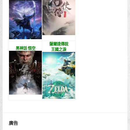
薩爾達傳說
黑神話 悟空
王國之淚
廣告