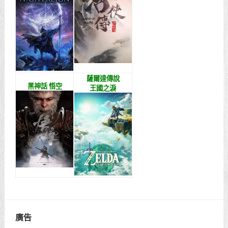
薩爾達傳說
黑神話 悟空
王國之淚
廣告