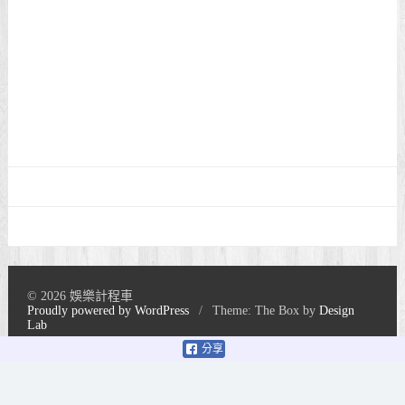
© 2026 娛樂計程車
Proudly powered by WordPress
/
Theme: The Box by
Design
Lab
分享