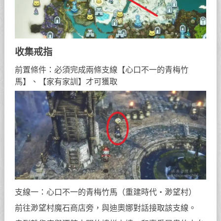
收集戒指
前置條件：必須完成兩條支線【心口不一的青梅竹
馬】、【家有家訓】才可獲取
支線一：心口不一的青梅竹馬（重建時代・渺望村）
前往渺望村魔石商店旁，與迪奧娜對話接取該支線。