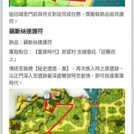
返回城堡門前與侍女對話完成任務，獎勵裝飾品扇貝護
符。
藕斷絲連護符
飾品：藕斷絲連護符
獲取點位：【重建時代】渺望村 支線委託「迎難而
上」
傳送至路標【秘史遺道 – 東】，再次進入時之扉遺跡，
沿正門深入至遺跡最深處觸發時空劇情，即可抵達重建
時代。