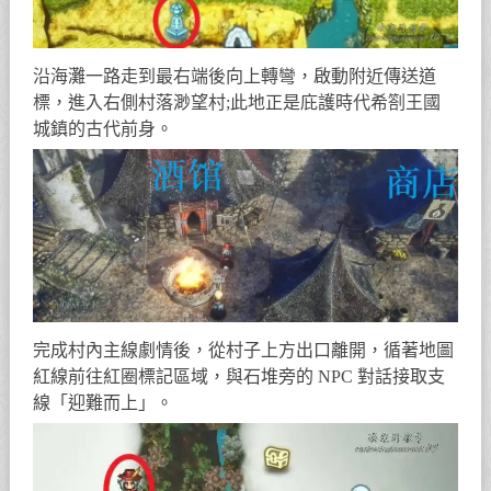
沿海灘一路走到最右端後向上轉彎，啟動附近傳送道
標，進入右側村落渺望村;此地正是庇護時代希劄王國
城鎮的古代前身。
完成村內主線劇情後，從村子上方出口離開，循著地圖
紅線前往紅圈標記區域，與石堆旁的 NPC 對話接取支
線「迎難而上」。