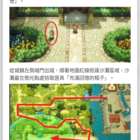
憬」。
從城鎮左側城門出城，順著地圖紅線抵達沙灘區域，沙
灘最左側光點處拾取道具「充滿回憶的帽子」。