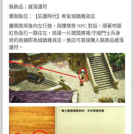
裝飾品：緩落護符
獲取點位：【庇護時代】希紮城鎮雜貨店
離開高塔後向左行進，與樓梯旁 NPC 對話，順著地圖
紅色指引一路往左，抵達一片開闊廣場;守城門士兵身
旁的商鋪即為城鎮雜貨店，進店可直接購入裝飾品緩落
護符。