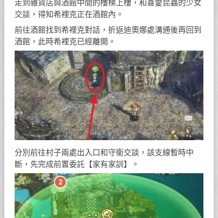
走到雜貨店與酒館中間的樓梯上樓，和喜愛昆蟲的少女
交談，得知希裡克正在酒館內。
前往酒館找到希裡克對話，折返迪奧娜處溝通後再回到
酒館，此時希裡克已經離開。
分別前往村子兩處出入口和守衛交談，該支線暫時中
斷，先完成前置委託【家有家訓】。