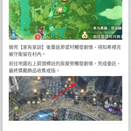
做完【家有家訓】後重返渺望村觸發劇情，得知希裡克
被守衛留在村內。
前往地圖右上箭頭標註的房屋旁觸發劇情，完成委託，
最終獎勵飾品收集戒指。