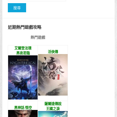
近期熱門遊戲攻略
熱門遊戲
艾爾登法環
活俠傳
黑夜君臨
薩爾達傳說
黑神話 悟空
王國之淚