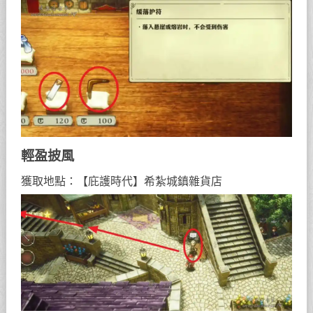
輕盈披風
獲取地點：【庇護時代】希紮城鎮雜貨店