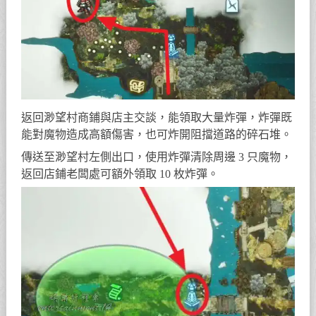
返回渺望村商鋪與店主交談，能領取大量炸彈，炸彈既
能對魔物造成高額傷害，也可炸開阻擋道路的碎石堆。
傳送至渺望村左側出口，使用炸彈清除周邊 3 只魔物，
返回店鋪老闆處可額外領取 10 枚炸彈。