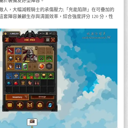
屬於裝備友好型陣容。
敵人，大幅減輕騎士的承傷壓力;「充能陷阱」在可疊加的
套陣容兼顧生存與清圖效率，綜合強度評分 120 分，性