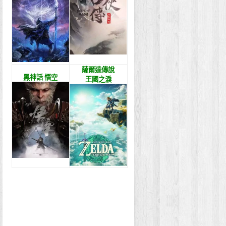
薩爾達傳說
黑神話 悟空
王國之淚