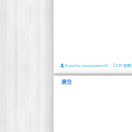
Posted by
entertainment14
PC攻略
廣告