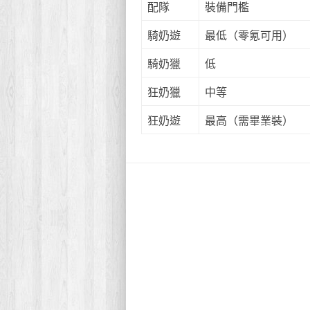
配隊
裝備門檻
騎奶遊
最低（零氪可用）
騎奶獵
低
狂奶獵
中等
狂奶遊
最高（需畢業裝）