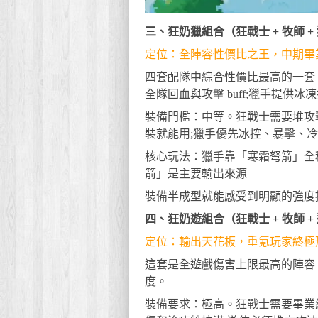
三、狂奶獵組合（狂戰士 + 牧師 +
定位：全陣容性價比之王，中期畢
四套配隊中綜合性價比最高的一套
全隊回血與攻擊 buff;獵手提供冰凍
裝備門檻：中等。狂戰士需要堆攻
裝就能用;獵手優先冰控、暴擊、
核心玩法：獵手靠「寒霜弩箭」全
箭」是主要輸出來源
裝備半成型就能感受到明顯的強度提升
四、狂奶遊組合（狂戰士 + 牧師 +
定位：輸出天花板，重氪玩家終極
這套是全遊戲傷害上限最高的陣容，
度。
裝備要求：極高。狂戰士需要畢業