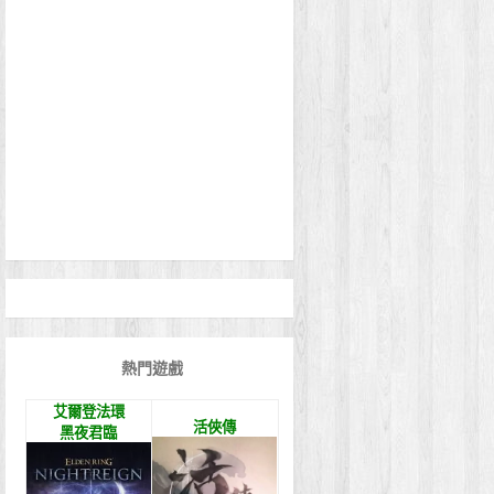
熱門遊戲
艾爾登法環
活俠傳
黑夜君臨