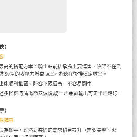
遊俠）
容
最高的搭配方案。騎士站前排承擔主要傷害，牧師不僅負
90% 的攻擊力增益 buff，遊俠在後排穩定輸出。
也能順利推圖，陣容下限極高，不容易翻車
遇多怪群時清場節奏偏慢;騎士想兼顧輸出可走半坦路線，
獵手）
階陣容
換為獵手，雖然對裝備的需求稍有提升（需要暴擊、火