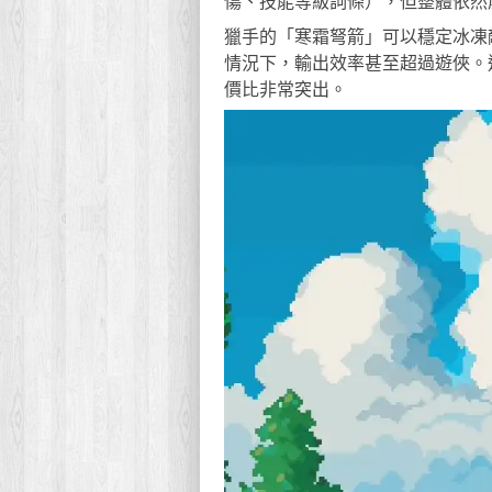
傷、技能等級詞條），但整體依然
獵手的「寒霜弩箭」可以穩定冰凍
情況下，輸出效率甚至超過遊俠。這
價比非常突出。