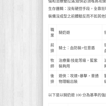
傷和治療雙拉滿;遊俠必須堆高攻
生存邏輯：沒有硬控手段，全靠狂戰
裝備沒成型之前體驗反而不如其他
職
騎奶遊
業
前
騎士：血防裝+任意盾
排
牧
治療量/技能等級，藍紫
師
裝夠用
後
遊俠：攻速+暴擊，普通
排
物理輸出裝
以下是以騎奶遊 100 分為基準的