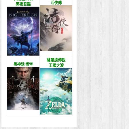
活俠傳
黑夜君臨
薩爾達傳說
黑神話 悟空
王國之淚