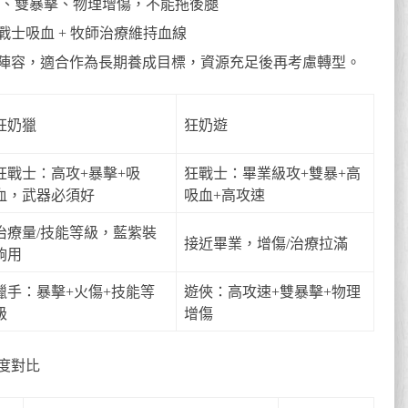
速、雙暴擊、物理增傷，不能拖後腿
士吸血 + 牧師治療維持血線
陣容，適合作為長期養成目標，資源充足後再考慮轉型。
狂奶獵
狂奶遊
狂戰士：高攻+暴擊+吸
狂戰士：畢業級攻+雙暴+高
血，武器必須好
吸血+高攻速
治療量/技能等級，藍紫裝
接近畢業，增傷/治療拉滿
夠用
獵手：暴擊+火傷+技能等
遊俠：高攻速+雙暴擊+物理
級
增傷
強度對比