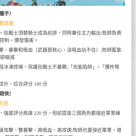
 獵手）
業首選
。狂戰士頂替騎士成為前排，同時兼任主力輸出;牧師負責
控制 + 爆發傷害。
擊、暴擊和吸血（武器是核心，沒吸血站不住）;牧師藍紫
冷卻縮減
程冰凍控場，保護狂戰士不暴斃;「充能陷阱」+「爆炸弩
，綜合評分 180 分
 遊俠）
形態
強度評分高達 220 分，但前提是三個角色都接近畢業練
級攻擊、雙暴擊、高吸血、高攻速;牧師也要接近畢業，增