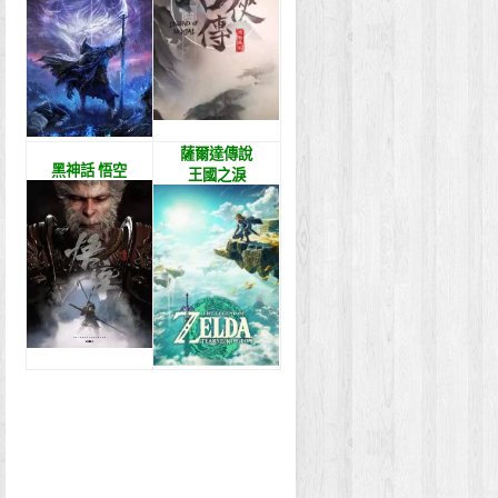
薩爾達傳說
黑神話 悟空
王國之淚