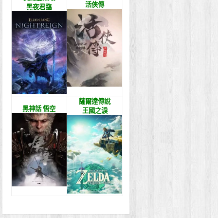
活俠傳
黑夜君臨
薩爾達傳說
黑神話 悟空
王國之淚