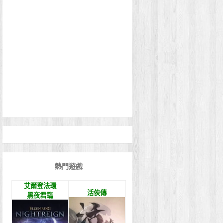
熱門遊戲
艾爾登法環
活俠傳
黑夜君臨