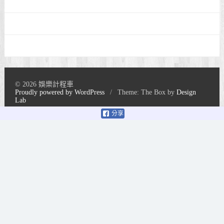
© 2026 娛樂計程車
Proudly powered by WordPress
/
Theme: The Box by
Design
Lab
分享