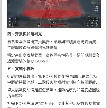
四、背景與掉落補充
暴食者本體是研究員奧托，礦難與靈魂實驗畸變而成，
主線擊敗後解鎖營地兄妹劇情;
穩定產出高攻擊武器、高物理抗性防具，是前期刷畢業
過渡套裝的核心 BOSS。
五、實戰小技巧
近戰切忌貪輸出，抓 BOSS 技能後搖再輸出;遠端保持
中距離持續消耗，二階段火焰噴射立刻橫向拉開距離;
單人挑戰提前備足療傷藥劑，組隊推薦先知帶庇護圖騰
抬血容錯;
打完 BOSS 先清理場地小怪，防止其他玩家偷襲搶物資