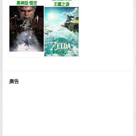
黑神話 悟空
王國之淚
廣告