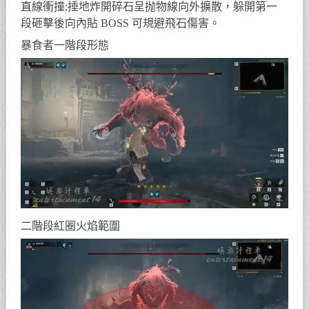
直線衝撞;捶地炸開碎石呈抛物線向外擴散，躲開第一
段砸擊後向內貼 BOSS 可規避飛石傷害。
暴食者一階段形態
二階段紅圈火焰範圍