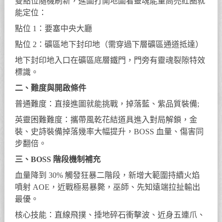
雙點位隨機刷新，進圖打開地圖看靈魂能量高亮紅圈就
能定位：
點位 1：要塞中央大廳
點位 2：礦區地下封印地（需穿過下層礦區通道抵達）
地下封印地入口在礦區底層鐵門，門旁有靈魂裂隙特效
標識。
二、難度與開啟條件
普通難度：直接進圖就能挑戰，掉落藍、紫品質裝備;
英靈困難難度：攜帶風乾花結道具進入對局解鎖，金
裝、史詩裝備掉落幾率大幅提升，BOSS 血量、傷害同
步翻倍。
三、BOSS 階段機制補充
血量降到 30% 觸發狂暴二階段，新增大範圍持續火焰
噴射 AOE，近戰極易暴斃，巫師、先知遠端拉扯輸出
最優。
核心技能：直線飛撲、捶地碎石衝擊波、近身五連爪、