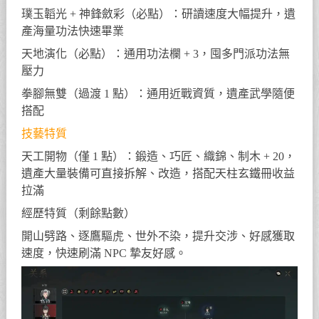
璞玉韜光 + 神鋒斂彩（必點）：研讀速度大幅提升，遺
產海量功法快速畢業
天地演化（必點）：通用功法欄 + 3，囤多門派功法無
壓力
拳腳無雙（過渡 1 點）：通用近戰資質，遺產武學隨便
搭配
技藝特質
天工開物（僅 1 點）：鍛造、巧匠、織錦、制木 + 20，
遺產大量裝備可直接拆解、改造，搭配天柱玄鐵冊收益
拉滿
經歷特質（剩餘點數）
開山劈路、逐鷹驅虎、世外不染，提升交涉、好感獲取
速度，快速刷滿 NPC 摯友好感。