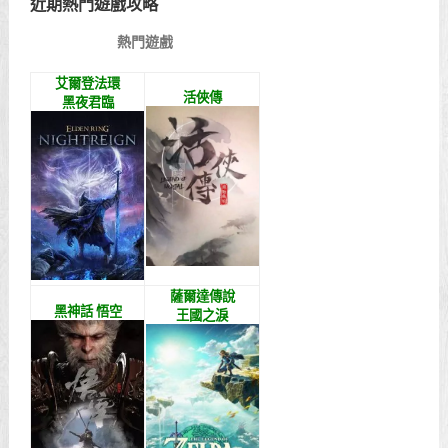
近期熱門遊戲攻略
熱門遊戲
艾爾登法環
活俠傳
黑夜君臨
薩爾達傳說
黑神話 悟空
王國之淚