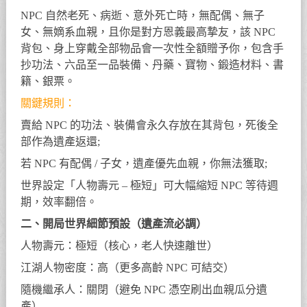
NPC 自然老死、病逝、意外死亡時，無配偶、無子
女、無嫡系血親，且你是對方恩義最高摯友，該 NPC
背包、身上穿戴全部物品會一次性全額贈予你，包含手
抄功法、六品至一品裝備、丹藥、寶物、鍛造材料、書
籍、銀票。
關鍵規則：
賣給 NPC 的功法、裝備會永久存放在其背包，死後全
部作為遺產返還;
若 NPC 有配偶 / 子女，遺產優先血親，你無法獲取;
世界設定「人物壽元 – 極短」可大幅縮短 NPC 等待週
期，效率翻倍。
二、開局世界細節預設（遺產流必調）
人物壽元：極短（核心，老人快速離世）
江湖人物密度：高（更多高齡 NPC 可結交）
隨機繼承人：關閉（避免 NPC 憑空刷出血親瓜分遺
產）