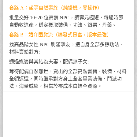
套路 A：坐等自然壽終（純掛機，零操作）
批量交好 10~20 位高齡 NPC，調壽元極短，每過時節
自動收遺產，穩定獲取裝備、功法、銀票、丹藥。
套路 B：婚介囤貨流（爆發式暴富，版本最強）
找高品階女性 NPC 刷滿摯友，把自身全部多餘功法、
材料賣給對方;
通過媒婆與其結為夫妻，配偶無子女;
等待配偶自然離世，賣出的全部高階書籍、裝備、材料
全額返還，同時繼承對方身上全套畢業裝備、門派功
法、海量威望，相當於零成本白嫖全資源。