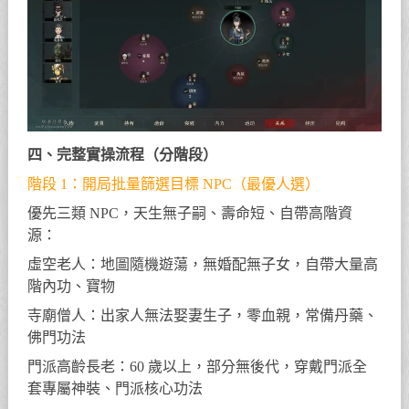
四、完整實操流程（分階段）
階段 1：開局批量篩選目標 NPC（最優人選）
優先三類 NPC，天生無子嗣、壽命短、自帶高階資
源：
虛空老人：地圖隨機遊蕩，無婚配無子女，自帶大量高
階內功、寶物
寺廟僧人：出家人無法娶妻生子，零血親，常備丹藥、
佛門功法
門派高齡長老：60 歲以上，部分無後代，穿戴門派全
套專屬神裝、門派核心功法