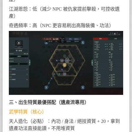
江湖恩怨：低（減少 NPC 被仇家提前擊殺，可控收遺
產）
奇遇頻率：高（NPC 更容易刷出高階裝備、功法）
三、出生特質最優搭配（遺產流專用）
武學特質（核心）
天人造化（必點）：內功 / 身法 / 絕技資質 + 20，拿到
遺產功法直接能讀，不用堆資質