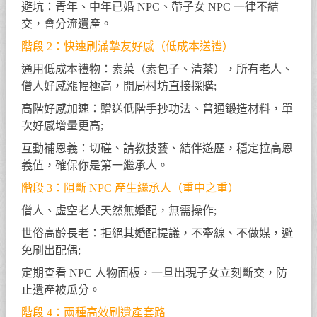
避坑：青年、中年已婚 NPC、帶子女 NPC 一律不結
交，會分流遺產。
階段 2：快速刷滿摯友好感（低成本送禮）
通用低成本禮物：素菜（素包子、清茶），所有老人、
僧人好感漲幅極高，開局村坊直接採購;
高階好感加速：贈送低階手抄功法、普通鍛造材料，單
次好感增量更高;
互動補恩義：切磋、請教技藝、結伴遊歷，穩定拉高恩
義值，確保你是第一繼承人。
階段 3：阻斷 NPC 產生繼承人（重中之重）
僧人、虛空老人天然無婚配，無需操作;
世俗高齡長老：拒絕其婚配提議，不牽線、不做媒，避
免刷出配偶;
定期查看 NPC 人物面板，一旦出現子女立刻斷交，防
止遺產被瓜分。
階段 4：兩種高效刷遺產套路