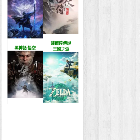
薩爾達傳說
黑神話 悟空
王國之淚