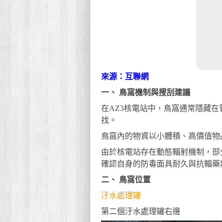
來源：互聯網
一、 鳥窩機制與搜刮建議
在AZ3核電站中，鳥窩通常隱藏
找。
鳥窩內的物資以小體積、高價值物
由於核電站存在動態輻射機制，部
確認自身的防毒面具耐久與抗輻藥劑
二、 鳥窩位置
汙水處理罐
第二個汙水處理罐右邊