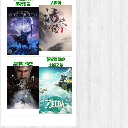
活俠傳
黑夜君臨
薩爾達傳說
黑神話 悟空
王國之淚