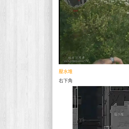
壓水堆
右下角