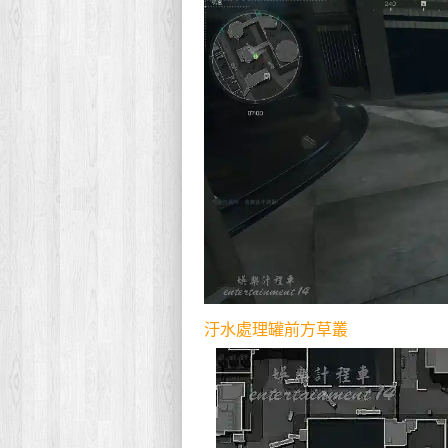
汙水處理罐前方草叢