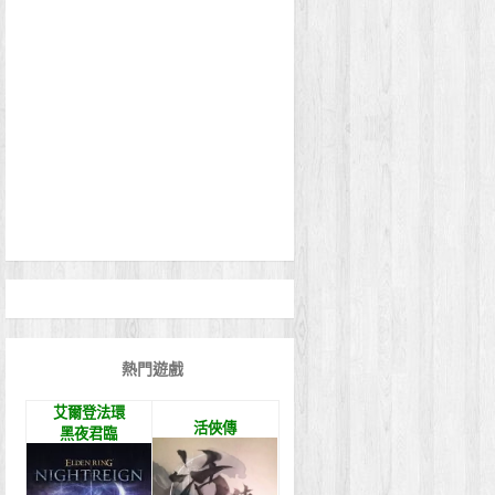
熱門遊戲
艾爾登法環
活俠傳
黑夜君臨