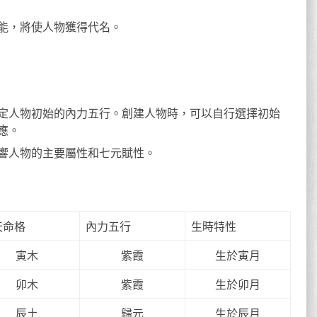
能，將使人物獲得代名。
定人物初始的內力五行。創建人物時，可以自行選擇初始
應。
響人物的主要屬性和七元賦性。
天命格
內力五行
生時特性
寅木
紫霞
生於寅月
卯木
紫霞
生於卯月
辰土
歸元
生於辰月