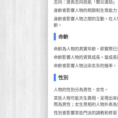
志向：道長志向技能「曆災渡劫」
身齡會影響人物的相貌和生育能力
身齡會影響人物之間的互動。在人
齡。
命齡
命齡為人物的真實年齡，即實際已
命齡影響人物的資質成長。當成長
命齡會影響人物沾染玄灰的幾率。
性別
人物的性別分為男性、女性。
某些人物可能天生異相，呈現出來
際為男性；女生男相的人物外表為
性別會影響某些門派的請教和修習