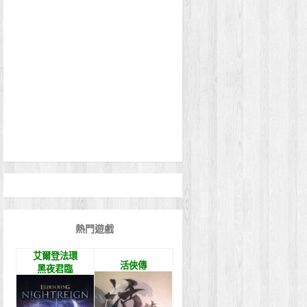
熱門遊戲
艾爾登法環
活俠傳
黑夜君臨