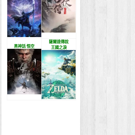
薩爾達傳說
黑神話 悟空
王國之淚