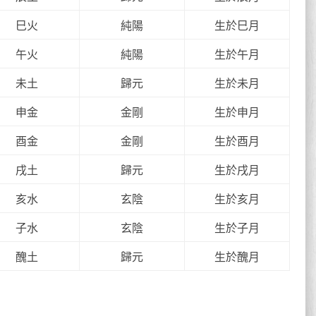
巳火
純陽
生於巳月
午火
純陽
生於午月
未土
歸元
生於未月
申金
金剛
生於申月
酉金
金剛
生於酉月
戌土
歸元
生於戌月
亥水
玄陰
生於亥月
子水
玄陰
生於子月
醜土
歸元
生於醜月