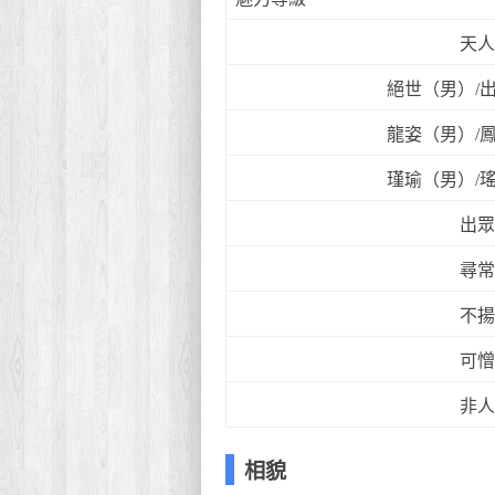
天人
絕世（男）/
龍姿（男）/
瑾瑜（男）/
出眾
尋常
不揚
可憎
非人
相貌