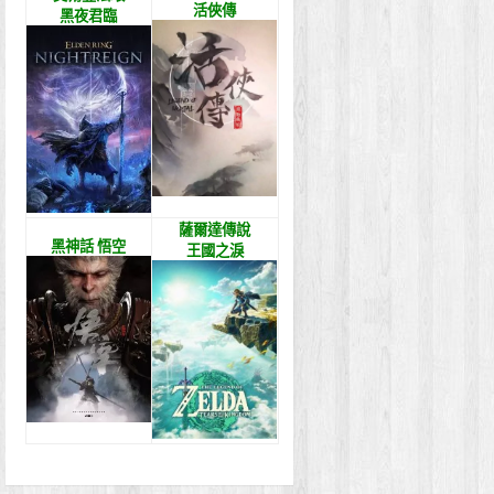
活俠傳
黑夜君臨
薩爾達傳說
黑神話 悟空
王國之淚