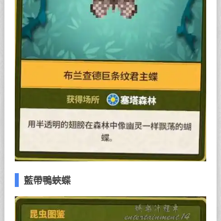
藍帶鴨蛺蝶