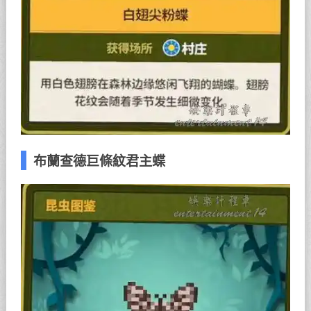
布蘭查德巨條紋君主蝶