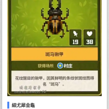
細尤犀金龜