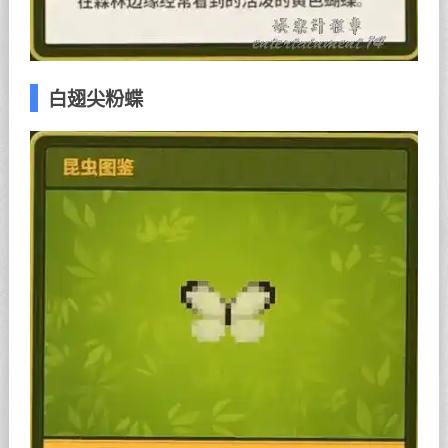
白翅尖粉蝶