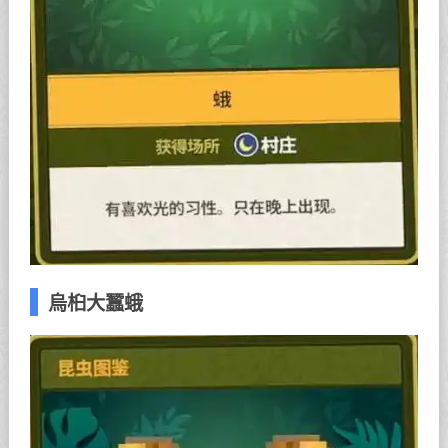
烏桕大蠶蛾