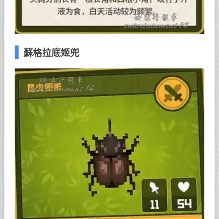
蘇格拉底姬兜