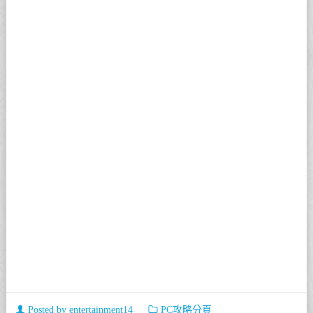
Posted by
entertainment14
PC攻略分頁