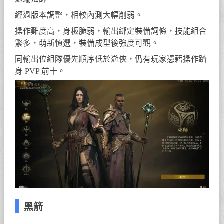
經過版本調整，相較內測大幅削弱。
操作難度高，身板脆弱，輸出綁定裝備詞條，技能組合
繁多，萌新慎選，裝備成型後強度可觀。
同輸出位組隊優先順序低於遊俠，仍有玩家憑藉操作躋
身 PVP 前十。
黑箭