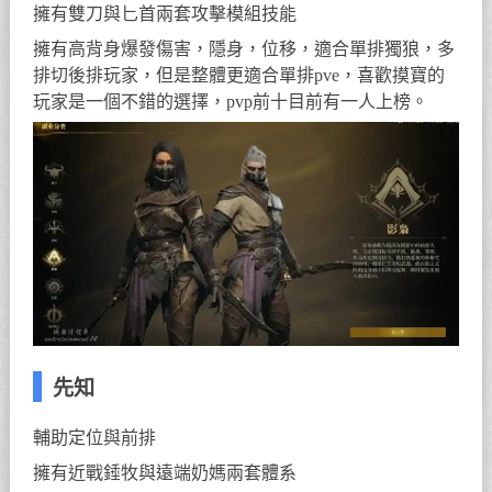
擁有雙刀與匕首兩套攻擊模組技能
擁有高背身爆發傷害，隱身，位移，適合單排獨狼，多
排切後排玩家，但是整體更適合單排pve，喜歡摸寶的
玩家是一個不錯的選擇，pvp前十目前有一人上榜。
先知
輔助定位與前排
擁有近戰錘牧與遠端奶媽兩套體系