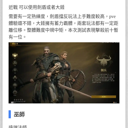
近戰 可以使用劍盾或者大錘
需要有一定熟練度，劍盾擋反玩法上手難度較高，pve
體驗還不錯，大錘擁有蓄力霸體，兩套玩法都有一定距
離位移。整體難度中規中矩，本次測試表現擊殺前十暫
有一位。
巫師
遠端法師