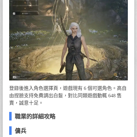
登錄後進入角色選擇頁，遊戲現有 6 個可選角色。高自
由捏臉支持免費調出白髮，對比同類遊戲動輒 648 售
賣，誠意十足。
職業的詳細攻略
傭兵