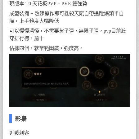
現版本 T0 天花板PVP、PVE 雙強勢
成型裝備 + 熟練操作即可亂殺天賦自帶追蹤爆頭半自
瞄，上手難度大幅降低
可以慢慢清怪，不需要背子彈，無限子彈，pvp目前殺
穿排行榜，前十
佔據四個，就業範圍廣，強度高。
影梟
近戰刺客