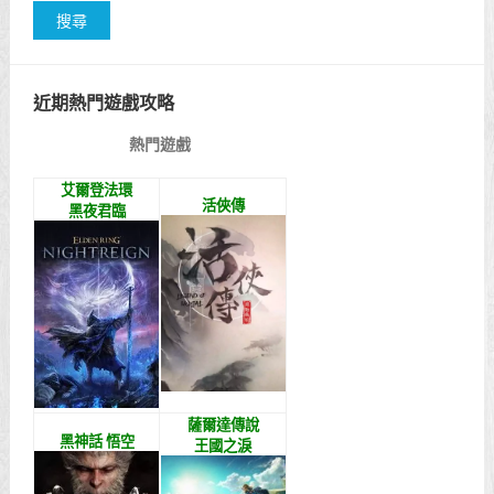
近期熱門遊戲攻略
熱門遊戲
艾爾登法環
活俠傳
黑夜君臨
薩爾達傳說
黑神話 悟空
王國之淚