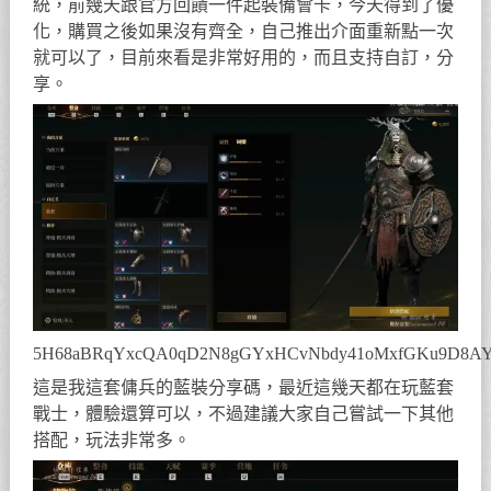
統，前幾天跟官方回饋一件起裝備會卡，今天得到了優
化，購買之後如果沒有齊全，自己推出介面重新點一次
就可以了，目前來看是非常好用的，而且支持自訂，分
享。
5H68aBRqYxcQA0qD2N8gGYxHCvNbdy41oMxfGKu9D8AY
這是我這套傭兵的藍裝分享碼，最近這幾天都在玩藍套
戰士，體驗還算可以，不過建議大家自己嘗試一下其他
搭配，玩法非常多。