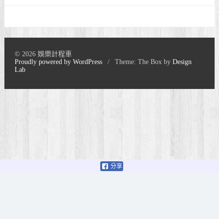
© 2026 娛樂計程車
Proudly powered by WordPress
/
Theme: The Box by
Design
Lab
分享