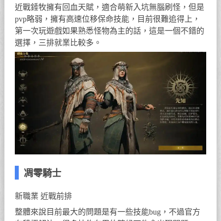
近戰錘牧擁有回血天賦，適合萌新入坑無腦刷怪，但是
pvp略弱，擁有高速位移保命技能，目前很難追得上，
第一次玩遊戲如果熟悉怪物為主的話，這是一個不錯的
選擇，三排就業比較多。
凋零騎士
新職業 近戰前排
整體來說目前最大的問題是有一些技能bug，不過官方