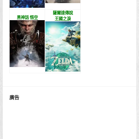
薩爾達傳說
黑神話 悟空
王國之淚
廣告