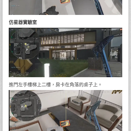
仿星器實驗室
進門左手樓梯上二樓，房卡在角落的桌子上。