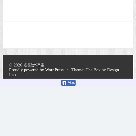
© 2026 娛樂計程車
Proudly powered by WordPress
/
Theme: The Box by
Design
Lab
分享