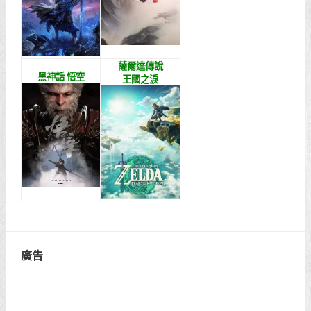
薩爾達傳說
黑神話 悟空
王國之淚
廣告