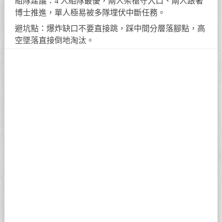
組隊建議：4 人組隊最優，兩人架槍守入口、兩人跟著
博士推進，單人極易被多隊埋伏中斷任務。
避坑點：爆炸缺口不要直接跳，踩中間分層落腳點，高
空墜落直接倒地淘汰。