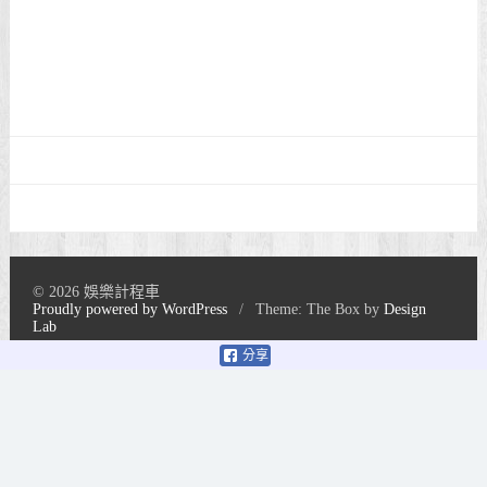
© 2026 娛樂計程車
Proudly powered by WordPress
/
Theme: The Box by
Design
Lab
分享