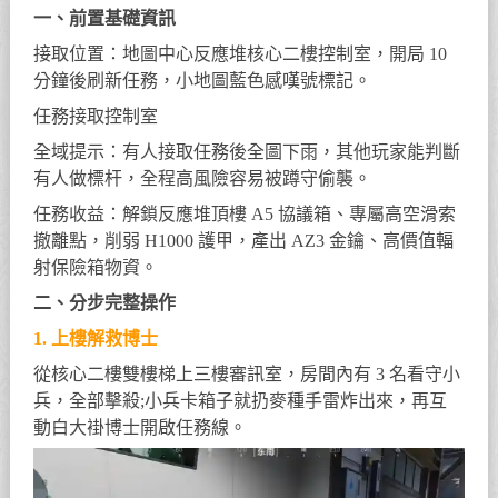
一、前置基礎資訊
接取位置：地圖中心反應堆核心二樓控制室，開局 10
分鐘後刷新任務，小地圖藍色感嘆號標記。
任務接取控制室
全域提示：有人接取任務後全圖下雨，其他玩家能判斷
有人做標杆，全程高風險容易被蹲守偷襲。
任務收益：解鎖反應堆頂樓 A5 協議箱、專屬高空滑索
撤離點，削弱 H1000 護甲，產出 AZ3 金鑰、高價值輻
射保險箱物資。
二、分步完整操作
1. 上樓解救博士
從核心二樓雙樓梯上三樓審訊室，房間內有 3 名看守小
兵，全部擊殺;小兵卡箱子就扔麥種手雷炸出來，再互
動白大褂博士開啟任務線。