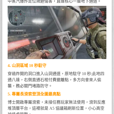
中蒸汽爆炸走位規避傷害，直達核心一層地下通道。
4. 山洞區域 10 秒駐守
穿過炸開的洞口進入山洞通道，原地駐守 10 秒;此地四
通八達，右側直通石棺付費撤離點，多方向會來人偷
襲，務必關門堵路防守。
5. 專屬長滑索登頂全圖最高點
博士開啟專屬滑索，未接任務玩家無法使用，滑到反應
堆頂層平台，這裡就是 A5 協議箱刷新位置，小心高空