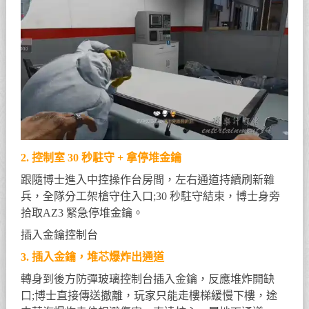
2. 控制室 30 秒駐守 + 拿停堆金鑰
跟隨博士進入中控操作台房間，左右通道持續刷新雜
兵，全隊分工架槍守住入口;30 秒駐守結束，博士身旁
拾取AZ3 緊急停堆金鑰。
插入金鑰控制台
3. 插入金鑰，堆芯爆炸出通道
轉身到後方防彈玻璃控制台插入金鑰，反應堆炸開缺
口;博士直接傳送撤離，玩家只能走樓梯緩慢下樓，途