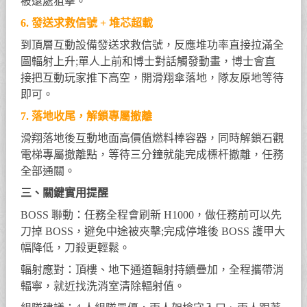
被遠處狙擊。
6. 發送求救信號 + 堆芯超載
到頂層互動設備發送求救信號，反應堆功率直接拉滿全
圖輻射上升;單人上前和博士對話觸發動畫，博士會直
接把互動玩家推下高空，開滑翔傘落地，隊友原地等待
即可。
7. 落地收尾，解鎖專屬撤離
滑翔落地後互動地面高價值燃料棒容器，同時解鎖石觀
電梯專屬撤離點，等待三分鐘就能完成標杆撤離，任務
全部通關。
三、關鍵實用提醒
BOSS 聯動：任務全程會刷新 H1000，做任務前可以先
刀掉 BOSS，避免中途被夾擊;完成停堆後 BOSS 護甲大
幅降低，刀殺更輕鬆。
輻射應對：頂樓、地下通道輻射持續疊加，全程攜帶消
輻寧，就近找洗消室清除輻射值。