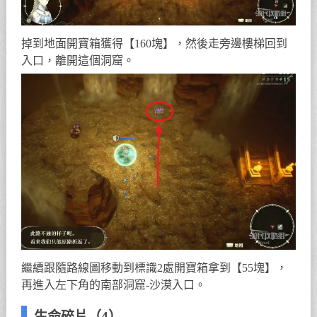
掉到地面開寶箱獲得【160塊】，然後走旁邊樓梯回到
入口，離開這個洞窟。
繼續跟隨路線圖移動到標識2處開寶箱拿到【55塊】，
再進入左下角的南部洞窟-沙漠入口。
生命碎片（4）