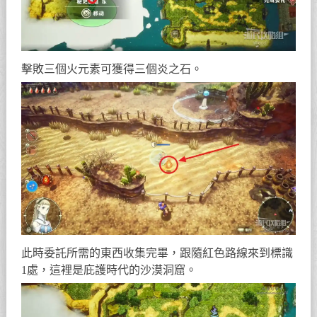
擊敗三個火元素可獲得三個炎之石。
此時委託所需的東西收集完畢，跟隨紅色路線來到標識
1處，這裡是庇護時代的沙漠洞窟。