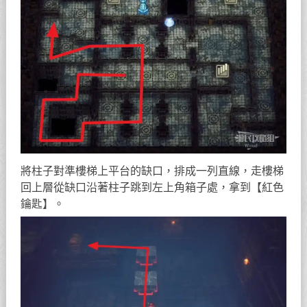
將柱子對準樓梯上平台的缺口，排成一列直線，走樓梯
回上層從缺口沿著柱子跳到左上角箱子處，拿到【紅色
鑰匙】。