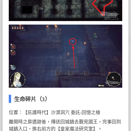
生命碎片（3）
位置：【庇護時代】沙漠洞穴 委託-回憶之槍
離開時之扉遺跡後，傳送回城鎮去覲見國王，完事回到
城鎮入口，進右前方的【皇家魔法研究室】。