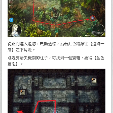
從正門進入遺跡，啟動道標，沿著紅色路線往【遺跡一
層】左下角走。
跳過有箭矢機關的柱子，可找到一個寶箱，獲得【藍色
鑰匙】。