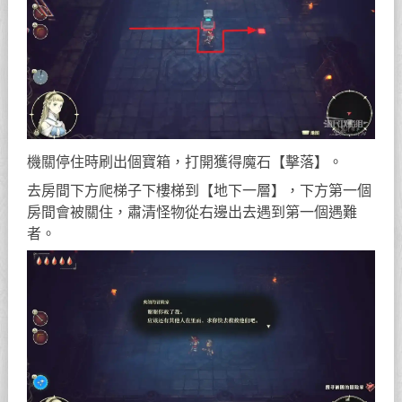
機關停住時刷出個寶箱，打開獲得魔石【擊落】。
去房間下方爬梯子下樓梯到【地下一層】，下方第一個
房間會被關住，肅清怪物從右邊出去遇到第一個遇難
者。