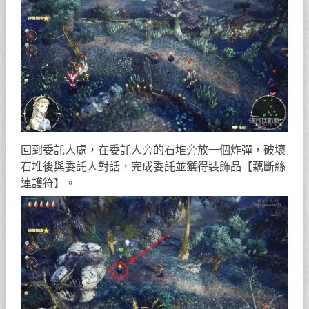
回到委託人處，在委託人旁的石堆旁放一個炸彈，破壞
石堆後與委託人對話，完成委託並獲得裝飾品【藕斷絲
連護符】。