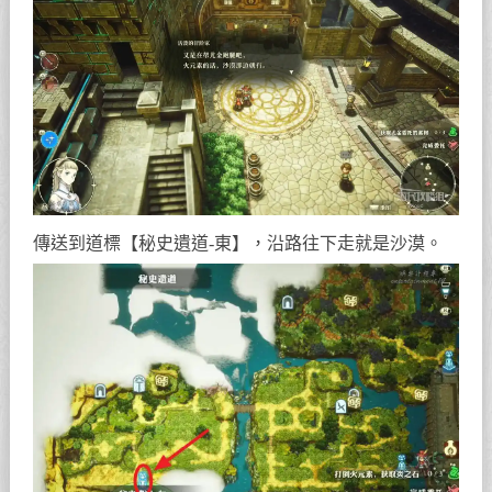
傳送到道標【秘史遺道-東】，沿路往下走就是沙漠。