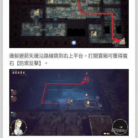
邊躲避箭矢邊沿路線跳到右上平台，打開寶箱可獲得魔
石【防禦反擊】。