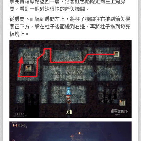
拿完寶箱原路返回一層，沿著紅色路線走到左上角房
間，看到一個射速很快的箭矢機關。
從房間下面繞到房間左上，將柱子機關往右推到箭矢機
關正下方，躲在柱子後面繞到右邊，再將柱子拖到發亮
板塊上。