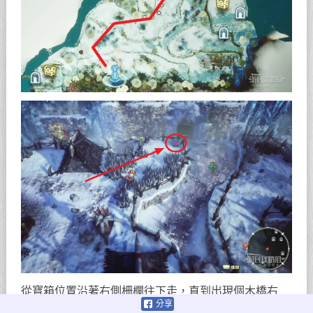
從寶箱位置沿著右側柵欄往下走，直到出現個木橋右
分享
拐。