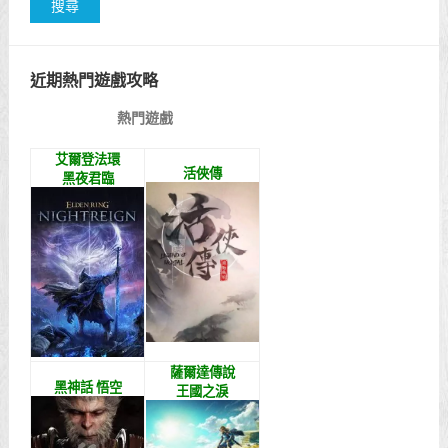
近期熱門遊戲攻略
熱門遊戲
艾爾登法環
活俠傳
黑夜君臨
薩爾達傳說
黑神話 悟空
王國之淚