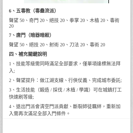
6、五毒教（毒蠱流派）
聲望 50、奇門 20、絕技 20、拳掌 20、木植 20、毒術
20
7、唐門（暗器暗殺）
聲望 50、絕技 20、射術 20、刀法 20、毒術 20
四、補充關鍵說明
1、技能等級需同時滿足全部要求，僅單項達標無法拜
入;
2、聲望提升：做江湖支線、行俠仗義、完成城市委託;
3、生活技能（鍛造 / 採伐 / 木植 / 學識）可在城鎮打工
快速刷等級;
4、退出門派會清空門派貢獻、斷裂師徒羈絆，重新加
入需再次滿足全部入門條件。