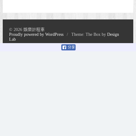
© 2026 娛樂計程車
Proudly powered by WordPress
/
Theme: The Box by
Design
Lab
分享