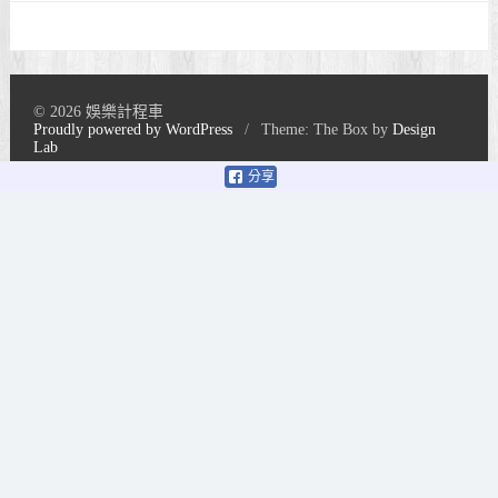
© 2026 娛樂計程車
Proudly powered by WordPress
/
Theme: The Box by
Design
Lab
分享