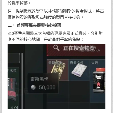
於幾率掉落。
這一機制徹底改變了以往“翻箱倒櫃”的摸金模式，將高
價值物資的獲取與高強度的戰鬥直接掛鉤。
二、 首領專屬夾層與核心掉落
S10賽季首期將三大首領的專屬夾層正式實裝，分別對
應不同的核心地圖，是幹員們爭奪的焦點：