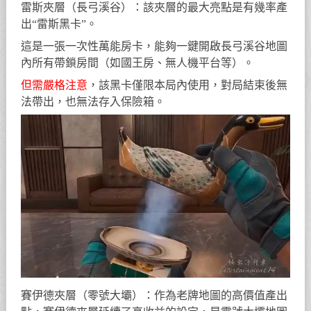
雷斯夾層（長弓溪谷）：該夾層的最大亮點是有幾率產
出“雷斯黑卡”。
這是一張一次性萬能房卡，能夠一鍵開啟長弓溪谷地圖
內所有帶鎖房間（如國王房、無人機平台等）。
但需嚴格注意
，該黑卡僅限本局內使用，對局結束後無
法帶出，也無法存入保險箱。
賽伊德夾層（零號大壩）：作為老牌地圖的高價值產出