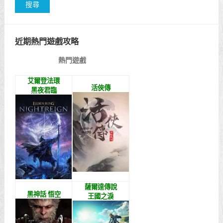
近期熱門遊戲攻略
熱門遊戲
艾爾登法環
活俠傳
黑夜君臨
薩爾達傳說
黑神話 悟空
王國之淚