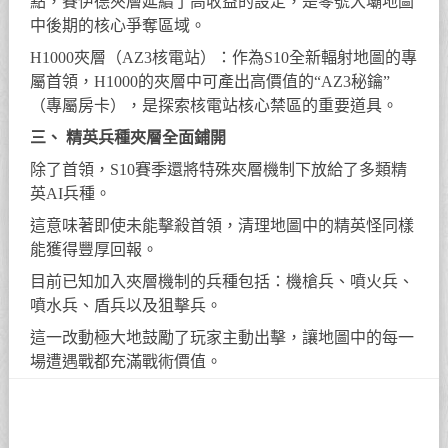
點，賽伊德夾層延續了高收益的設定，是零號大壩地圖
中後期的核心爭奪區域。
H1000夾層（AZ3核電站）：作為S10全新輻射地圖的專
屬首領，H1000的夾層中可產出高價值的“AZ3秘鑰”
（專屬房卡），是探索核電站核心禁區的重要道具。
三、 精英兵種夾層全面鋪開
除了首領，S10賽季還將特殊夾層機制下放給了多類精
英AI兵種。
這意味著即使未能擊殺首領，清理地圖中的精英怪同樣
能獲得豐厚回報。
目前已知加入夾層機制的兵種包括：機槍兵、噴火兵、
噴水兵、盾兵以及狙擊兵。
這一改動極大地鼓勵了玩家主動出擊，讓地圖中的每一
場遭遇戰都充滿戰術價值。