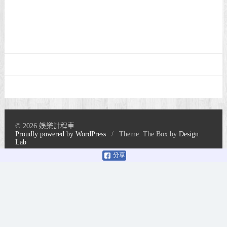
© 2026 娛樂計程車
Proudly powered by WordPress
/
Theme: The Box by
Design
Lab
分享