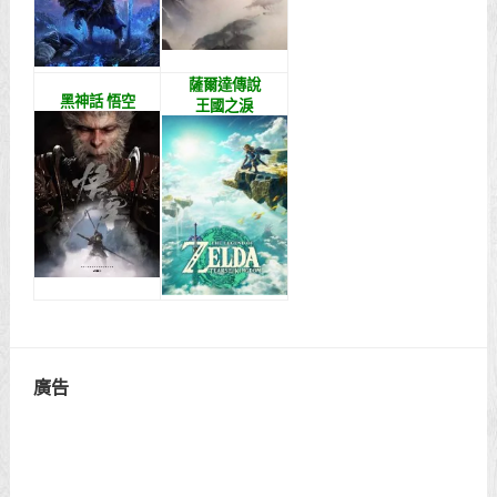
薩爾達傳說
黑神話 悟空
王國之淚
廣告