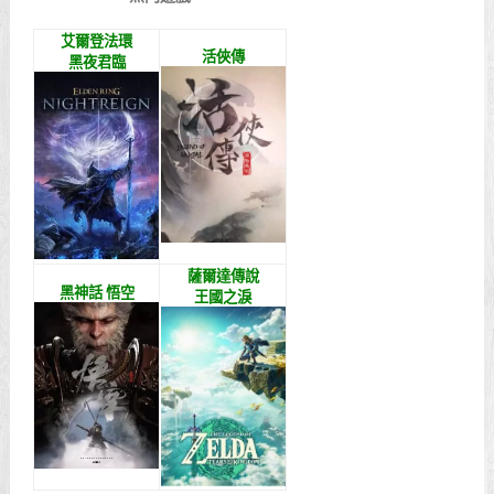
艾爾登法環
活俠傳
黑夜君臨
薩爾達傳說
黑神話 悟空
王國之淚