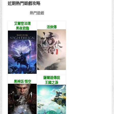
近期熱門遊戲攻略
熱門遊戲
艾爾登法環
活俠傳
黑夜君臨
薩爾達傳說
黑神話 悟空
王國之淚