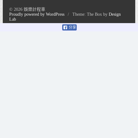
© 2026 娛樂計程車
Proudly powered by WordPress
/
Theme: The Box by
Design
Lab
分享