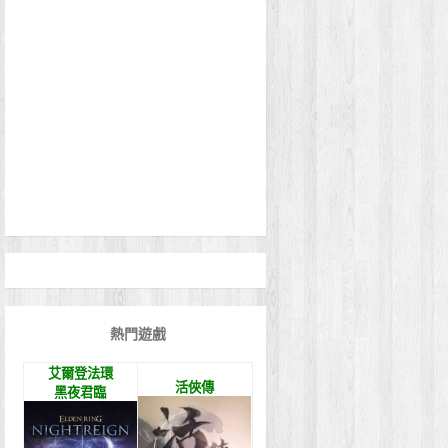
熱門遊戲
艾爾登法環
活俠傳
黑夜君臨