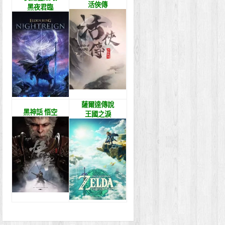
活俠傳
黑夜君臨
薩爾達傳說
黑神話 悟空
王國之淚