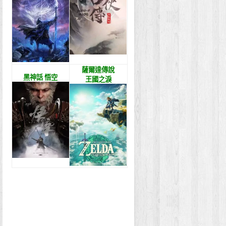
薩爾達傳說
黑神話 悟空
王國之淚