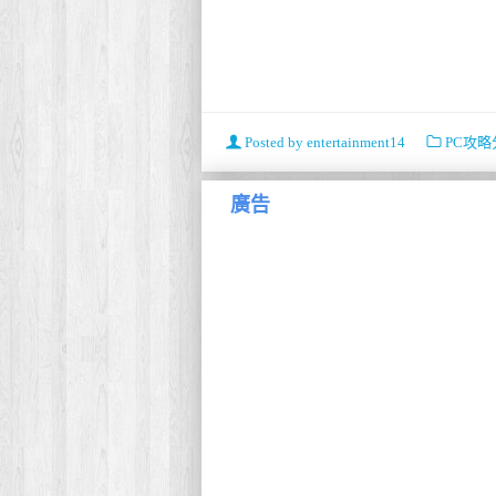
Posted by
entertainment14
PC攻略
廣告