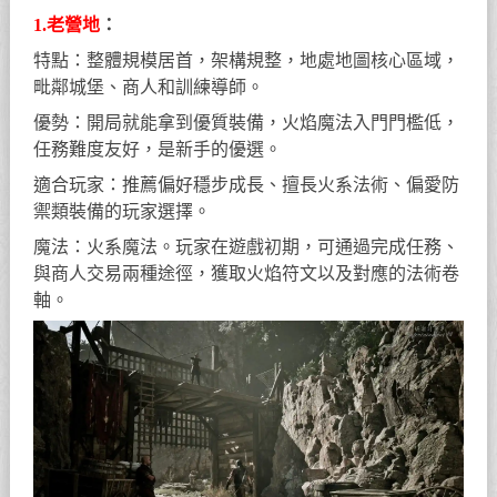
1.老營地
：
特點：整體規模居首，架構規整，地處地圖核心區域，
毗鄰城堡、商人和訓練導師。
優勢：開局就能拿到優質裝備，火焰魔法入門門檻低，
任務難度友好，是新手的優選。
適合玩家：推薦偏好穩步成長、擅長火系法術、偏愛防
禦類裝備的玩家選擇。
魔法：火系魔法。玩家在遊戲初期，可通過完成任務、
與商人交易兩種途徑，獲取火焰符文以及對應的法術卷
軸。