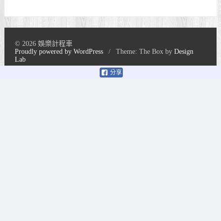
© 2026 娛樂計程車
Proudly powered by WordPress
/
Theme: The Box by
Design
Lab
分享