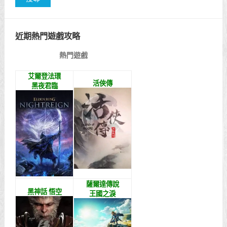
近期熱門遊戲攻略
熱門遊戲
艾爾登法環
活俠傳
黑夜君臨
薩爾達傳說
黑神話 悟空
王國之淚