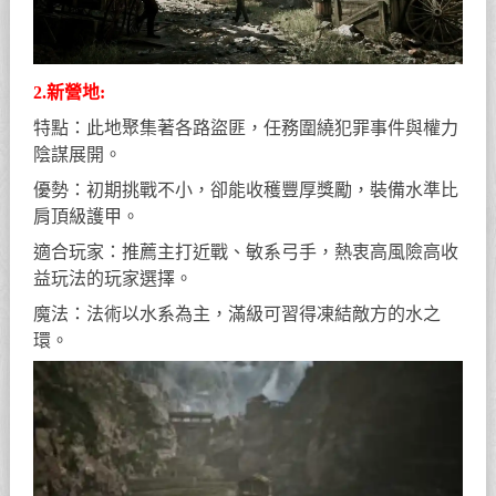
2.新營地:
特點：此地聚集著各路盜匪，任務圍繞犯罪事件與權力
陰謀展開。
優勢：初期挑戰不小，卻能收穫豐厚獎勵，裝備水準比
肩頂級護甲。
適合玩家：推薦主打近戰、敏系弓手，熱衷高風險高收
益玩法的玩家選擇。
魔法：法術以水系為主，滿級可習得凍結敵方的水之
環。