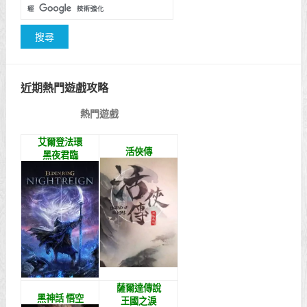
近期熱門遊戲攻略
熱門遊戲
艾爾登法環
活俠傳
黑夜君臨
薩爾達傳說
黑神話 悟空
王國之淚