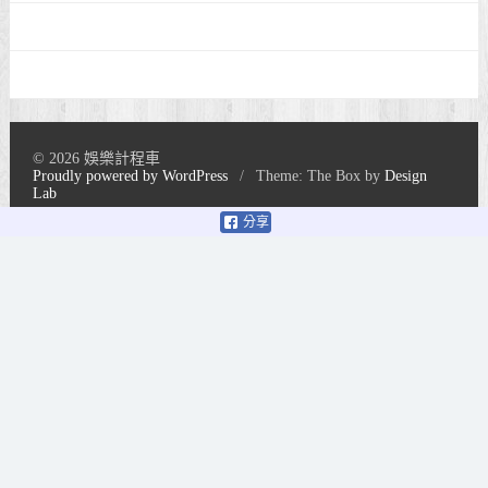
© 2026 娛樂計程車
Proudly powered by WordPress
/
Theme: The Box by
Design
Lab
分享