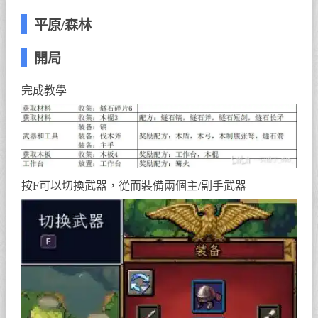
平原/森林
開局
完成教學
按F可以切換武器，從而裝備兩個主/副手武器