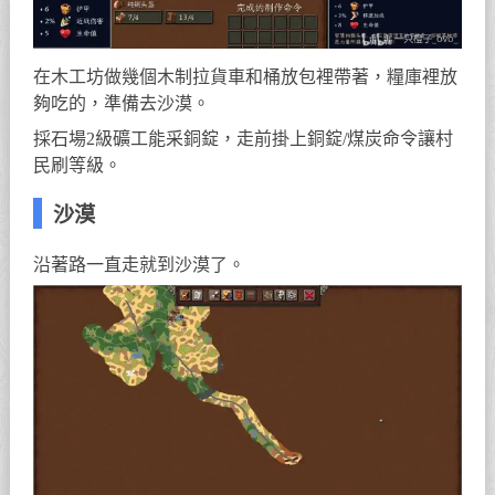
在木工坊做幾個木制拉貨車和桶放包裡帶著，糧庫裡放
夠吃的，準備去沙漠。
採石場2級礦工能采銅錠，走前掛上銅錠/煤炭命令讓村
民刷等級。
沙漠
沿著路一直走就到沙漠了。