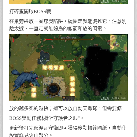
打碎蛋開啟BOSS戰
在巢旁邊放一圈煤炭陷阱，繞圈走就能燙死它。注意別
離太近，一直走就能躲鳥的俯衝和放的閃電。
放的越多死的越快；還可以放自動天蠍弩，但需要修
BOSS獎勵任務材料“守護者之眼”。
更新後打完密涅瓦守衛即可獲得後勤帳篷圖紙，自動化
設置詳見火山部分。