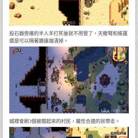
投石器旁邊的半人羊打死後就不用管了，天蠍弩和帳篷
還是可以隔著牆遠端清掉。
城裡會刷3個被關起來的村民，屬性合適的就帶走。