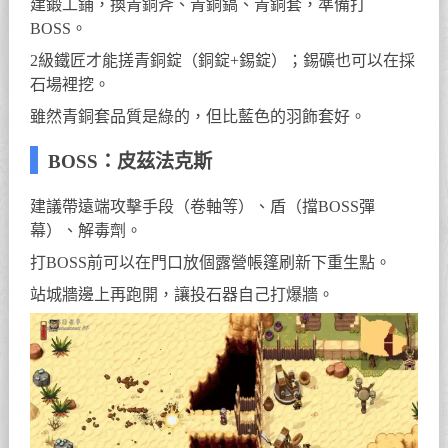
建鍛工鋪，換青銅斧、青銅鎬、青銅套，準備打
BOSS。
2級鐵匠才能搓青銅錠（銅錠+錫錠）；錫礦也可以在採
石場裡挖。
雖然青銅套品質是綠的，但比藍色的羽飾套好。
BOSS：皮茲法克斯
建議帶遠端攻擊手段（卷軸等）、盾（擋BOSS彈
幕）、解毒劑。
打BOSS前可以在門口放個露營帳篷刷新下重生點。
站城牆邊上再跑開，讓投石器自己打爆牆。