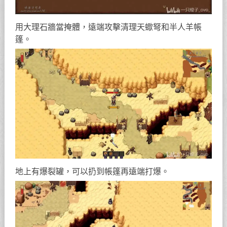
用大理石牆當掩體，遠端攻擊清理天蠍弩和半人羊帳
篷。
地上有爆裂罐，可以扔到帳篷再遠端打爆。