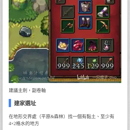
建議主劍，副卷軸
建家選址
在地形交界處（平原&森林）找一個有黏土、至少有
4×2格水的地方