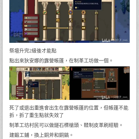
祭壇升完2級後才能點
點出來狄安娜的露營帳篷，在制革工坊做一個。
死了或退出重進會出生在露營帳篷的位置，但帳篷不能
拆，拆了重生點就失效了
制革工坊村民可以做燧石標槍頭、鞣制皮革刷經驗。
建鍛工鋪，換上銅斧和銅鎬。