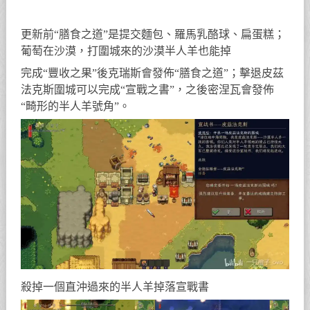
更新前“膳食之道”是提交麵包、羅馬乳酪球、扁蛋糕；
葡萄在沙漠，打圍城來的沙漠半人羊也能掉
完成“豐收之果”後克瑞斯會發佈“膳食之道”；擊退皮茲
法克斯圍城可以完成“宣戰之書”，之後密涅瓦會發佈
“畸形的半人羊號角”。
殺掉一個直沖過來的半人羊掉落宣戰書