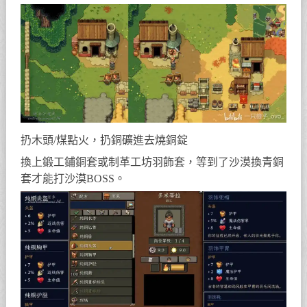
扔木頭/煤點火，扔銅礦進去燒銅錠
換上鍛工鋪銅套或制革工坊羽飾套，等到了沙漠換青銅
套才能打沙漠BOSS。