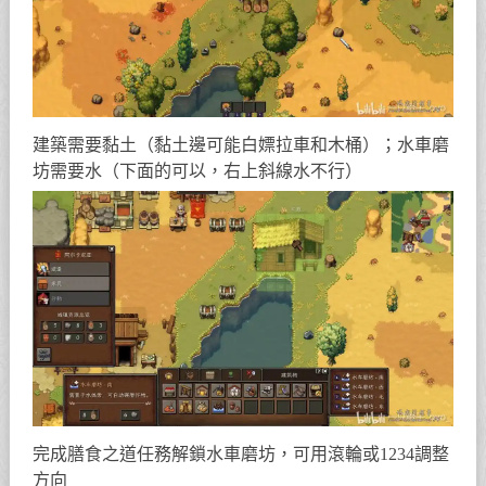
建築需要黏土（黏土邊可能白嫖拉車和木桶）；水車磨
坊需要水（下面的可以，右上斜線水不行）
完成膳食之道任務解鎖水車磨坊，可用滾輪或1234調整
方向