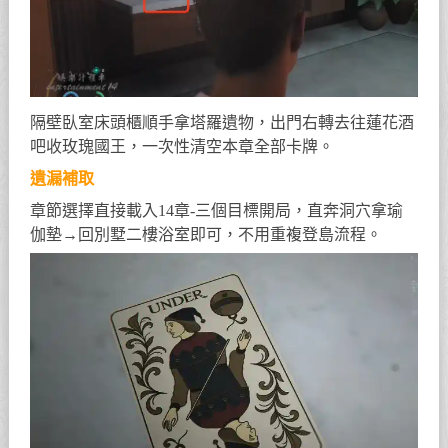
隔壁臥室床頭櫃順手拿塔羅遺物，出門右轉去往蓮花酒
吧收玫瑰國王，一次性清空本章全部卡牌。
遺漏補取
章節選擇直接載入14章-三個目標開局，直奔洞穴拿瑜
伽墊→回別墅二樓浴室即可，不用重複登島流程。