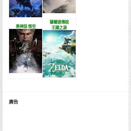
薩爾達傳說
黑神話 悟空
王國之淚
廣告