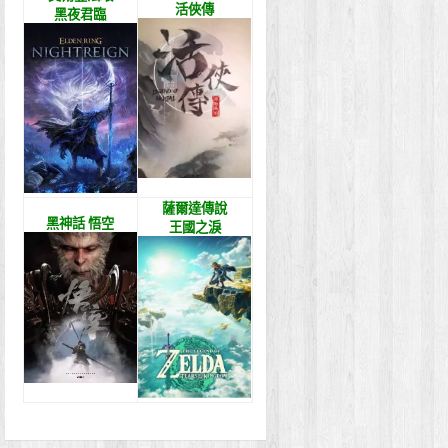
活俠傳
黑夜君臨
薩爾達傳說
黑神話 悟空
王國之淚