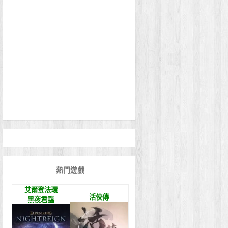
熱門遊戲
艾爾登法環
活俠傳
黑夜君臨