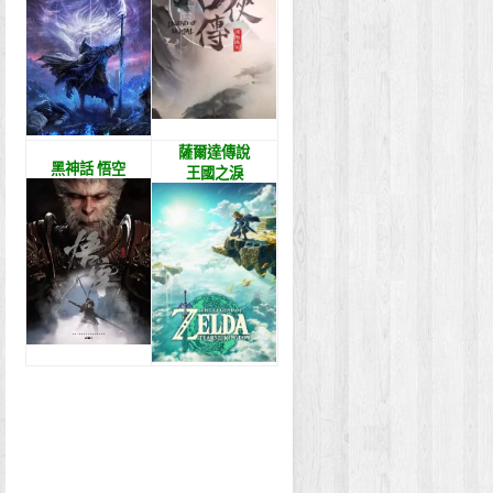
薩爾達傳說
黑神話 悟空
王國之淚