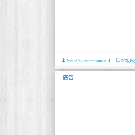
Posted by
entertainment14
PC攻略
廣告