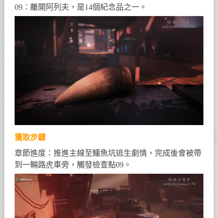
09：離開阿列夫，是14個紀念品之一。
獲取步驟
章節進度：推進主線至鱷魚坑逃生劇情，完成後會被帶
到一輛路虎車旁，觸發檢查點09。