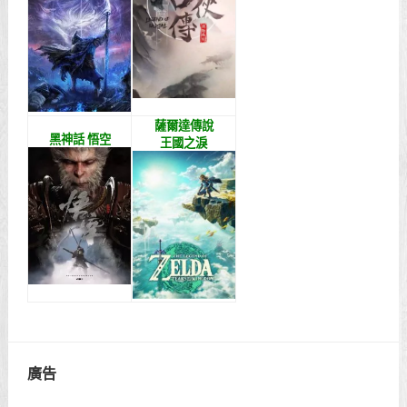
薩爾達傳說
黑神話 悟空
王國之淚
廣告