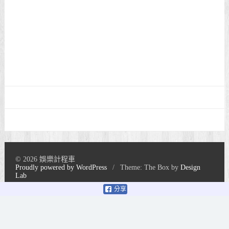
© 2026 娛樂計程車
Proudly powered by WordPress
/
Theme: The Box by
Design
Lab
分享