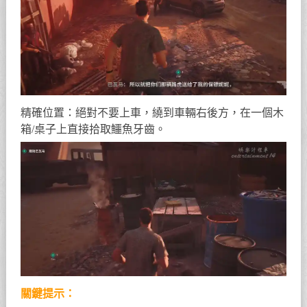
精確位置：絕對不要上車，繞到車輛右後方，在一個木
箱/桌子上直接拾取鱷魚牙齒。
關鍵提示：