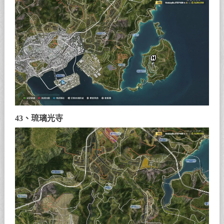
43、琉璃光寺