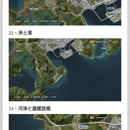
22、淨土濱
23、河津七瀧螺旋橋