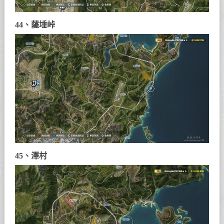
44、薩埵峠
45、澤村