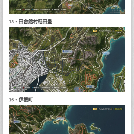
15、田舍館村稻田畫
16、伊根町