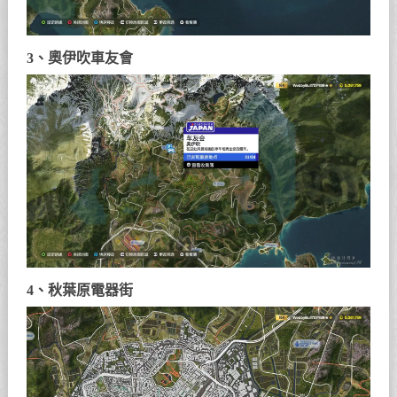
3、奧伊吹車友會
4、秋葉原電器街