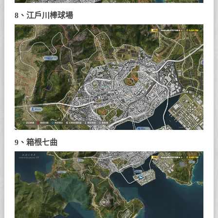
8、江戶川棒球場
9、箱根七曲