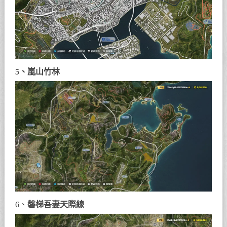
5、嵐山竹林
6、
磐梯吾妻天際線