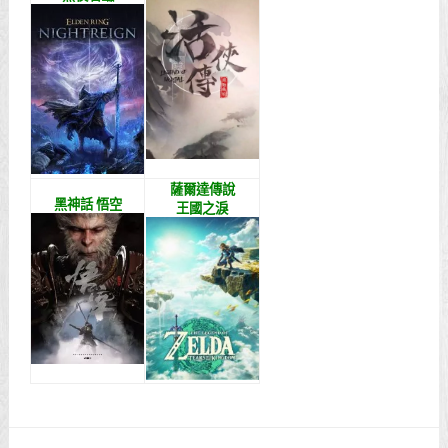
薩爾達傳說
黑神話 悟空
王國之淚