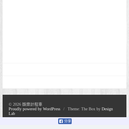
© 2026 娛樂計程車
Proudly powered by WordPress
/
Theme: The Box by
Design
Lab
分享