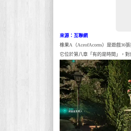
來源：互聯網
橡果A（AceofAcorns）是遊
它位於第八章「有的是時間」，對應