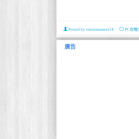
Posted by
entertainment14
PC攻略
廣告