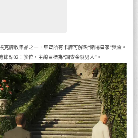
戲36張撲克牌收集品之一，集齊所有卡牌可解鎖“賭場皇家”獎盃。
節點02：就位，主線目標為“調查金髮男人”。