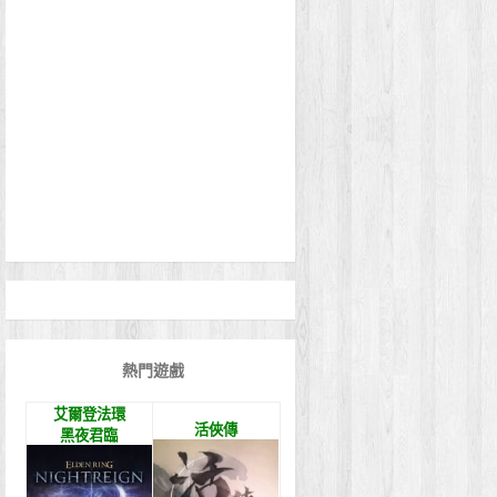
熱門遊戲
艾爾登法環
活俠傳
黑夜君臨