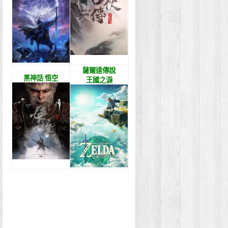
薩爾達傳說
黑神話 悟空
王國之淚