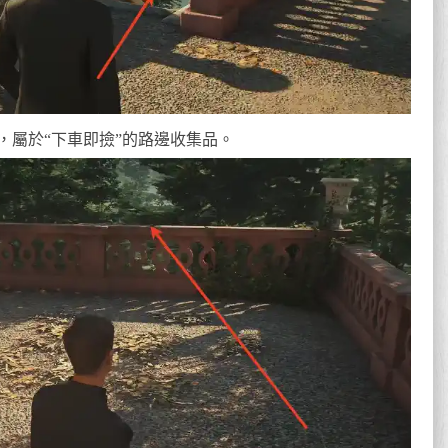
，屬於“下車即撿”的路邊收集品。