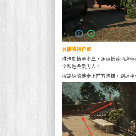
具體獲得位置
推進劇情至本章，駕車抵達酒店停
全跟進金髮男人。
按路線隨他走上前方階梯，到達平