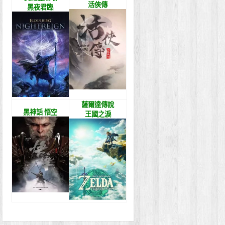
活俠傳
黑夜君臨
薩爾達傳說
黑神話 悟空
王國之淚