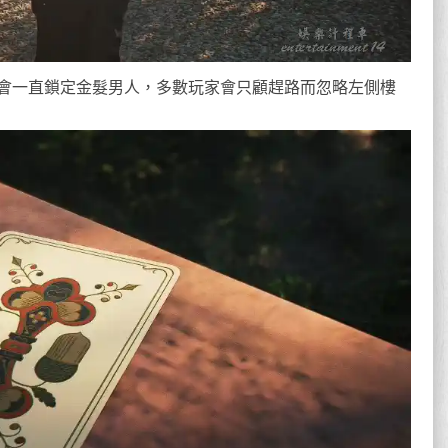
會一直鎖定金髮男人，多數玩家會只顧趕路而忽略左側樓