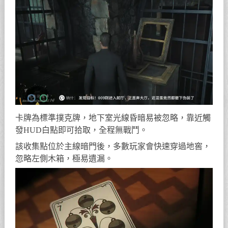
卡牌為標準撲克牌，地下室光線昏暗易被忽略，靠近觸
發HUD白點即可拾取，全程無戰鬥。
該收集點位於主線暗門後，多數玩家會快速穿過地窖，
忽略左側木箱，極易遺漏。