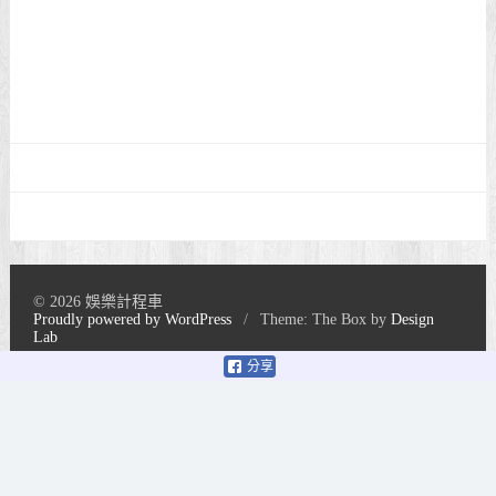
© 2026 娛樂計程車
Proudly powered by WordPress
/
Theme: The Box by
Design
Lab
分享