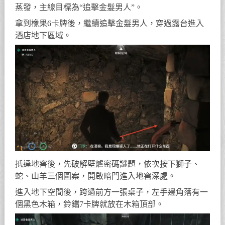
蒸發，主線目標為“追擊金髮男人”。
拿到橡果6卡牌後，繼續追擊金髮男人，穿過露台進入
酒店地下區域。
抵達地窖後，先破解壁爐密碼謎題，依次按下獅子、
蛇、山羊三個圖案，開啟暗門進入地窖深處。
進入地下空間後，跨過前方一張桌子，左手邊角落有一
個黑色木箱，鈴鐺7卡牌就放在木箱頂部。