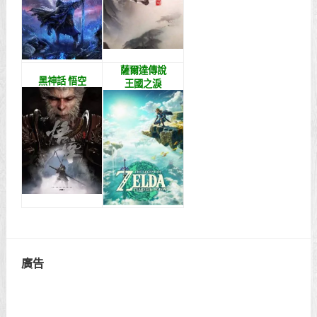
薩爾達傳說
黑神話 悟空
王國之淚
廣告