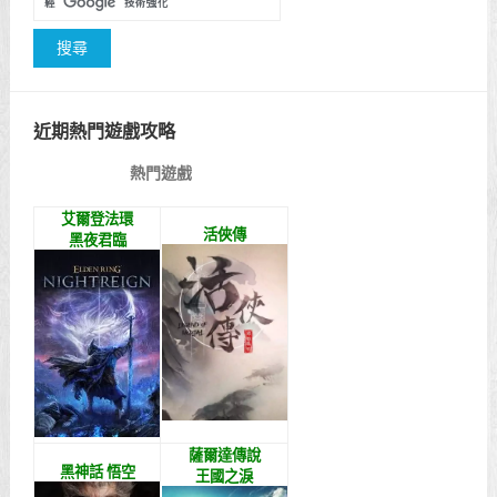
近期熱門遊戲攻略
熱門遊戲
艾爾登法環
活俠傳
黑夜君臨
薩爾達傳說
黑神話 悟空
王國之淚