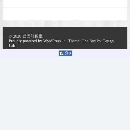
© 2026 娛樂計程車
Proudly powered by WordPress
/
Theme: The Box by
Design
Lab
分享