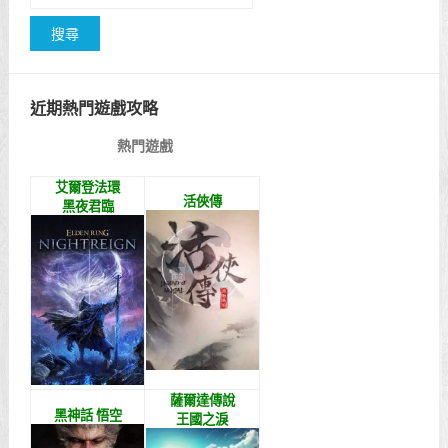
近期熱門遊戲攻略
熱門遊戲
艾爾登法環
活俠傳
黑夜君臨
薩爾達傳說
黑神話 悟空
王國之淚