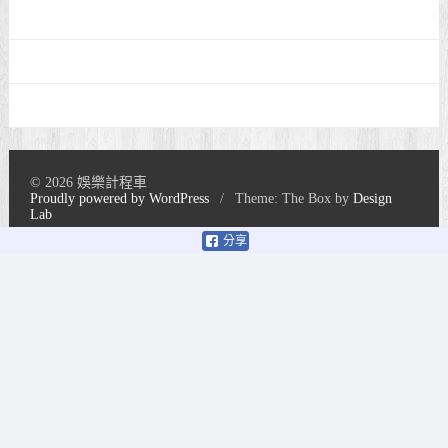
© 2026 娛樂計程車
Proudly powered by WordPress
/
Theme: The Box by
Design
Lab
分享