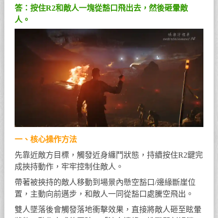
答：按住R2和敵人一塊從豁口飛出去，然後砸暈敵
人。
一、核心操作方法
先靠近敵方目標，觸發近身纏鬥狀態，持續按住R2鍵完
成挾持動作，牢牢控制住敵人。
帶著被挾持的敵人移動到場景內懸空豁口/邊緣斷崖位
置，主動向前邁步，和敵人一同從豁口處騰空飛出。
雙人墜落後會觸發落地衝擊效果，直接將敵人砸至眩暈