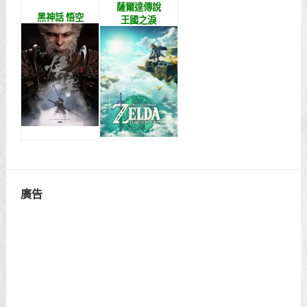
薩爾達傳說
黑神話 悟空
王國之淚
廣告