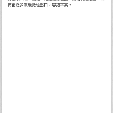
持後幾步就能抵達豁口，容錯率高。