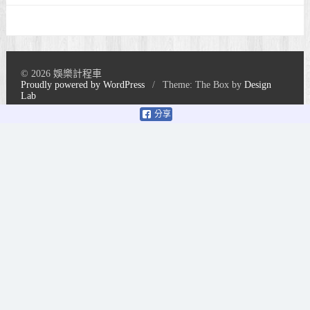
© 2026 娛樂計程車
Proudly powered by WordPress
/
Theme: The Box by
Design
Lab
分享