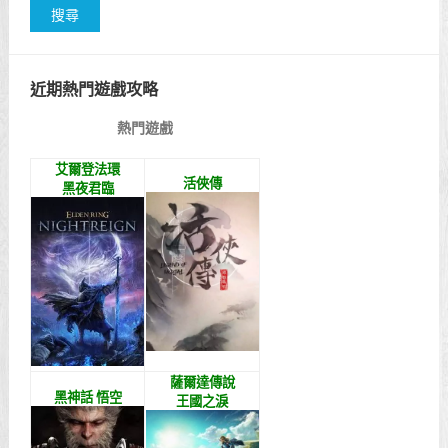
近期熱門遊戲攻略
熱門遊戲
艾爾登法環
活俠傳
黑夜君臨
薩爾達傳說
黑神話 悟空
王國之淚