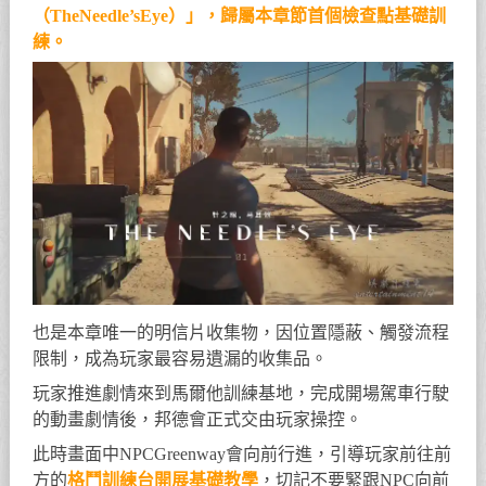
（TheNeedle’sEye）」，歸屬本章節首個檢查點基礎訓
練。
也是本章唯一的明信片收集物，因位置隱蔽、觸發流程
限制，成為玩家最容易遺漏的收集品。
玩家推進劇情來到馬爾他訓練基地，完成開場駕車行駛
的動畫劇情後，邦德會正式交由玩家操控。
此時畫面中NPCGreenway會向前行進，引導玩家前往前
方的
格鬥訓練台開展基礎教學
，切記不要緊跟NPC向前